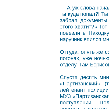
— А уж слова нача
ты куда попал?! Т
забрал документы,
этого хватит?» Тот
повезли в Находку
наручник впился мн
Оттуда, опять же с
погонах, уже ночью
отделу. Там Борисо
Спустя десять м
«Партизанский» (
лейтенант полиции
МУЗ «Партизанская
поступлении. По
диагноз: закрытая