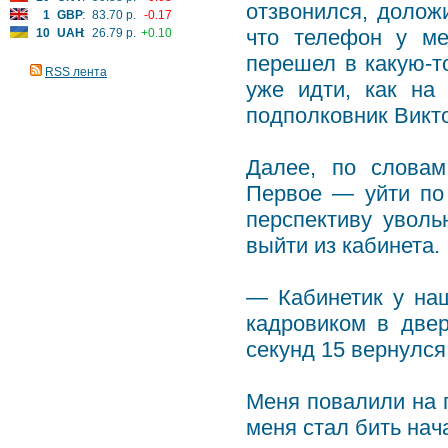
отзвонился, долож
1
GBP
:
83.70 р.
-0.17
что телефон у ме
10
UAH
:
26.79 р.
+0.10
перешел в какую-т
RSS лента
уже идти, как на
подполковник Викт
Далее, по словам
Первое — уйти по
перспективу уволь
выйти из кабинета.
— Кабинетик у наш
кадровиком в две
секунд 15 вернулся
Меня повалили на п
меня стал бить нач