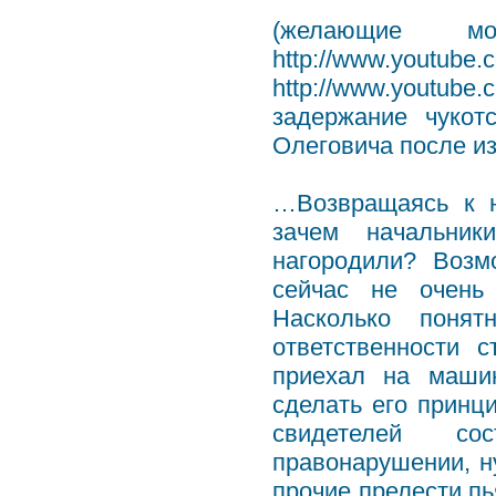
(желающие мо
http://www.y
http://www.youtub
задержание чукот
Олеговича после и
…Возвращаясь к н
зачем начальник
нагородили? Возм
сейчас не очень 
Насколько понят
ответственности 
приехал на маши
сделать его принц
свидетелей со
правонарушении, ну
прочие прелести пь