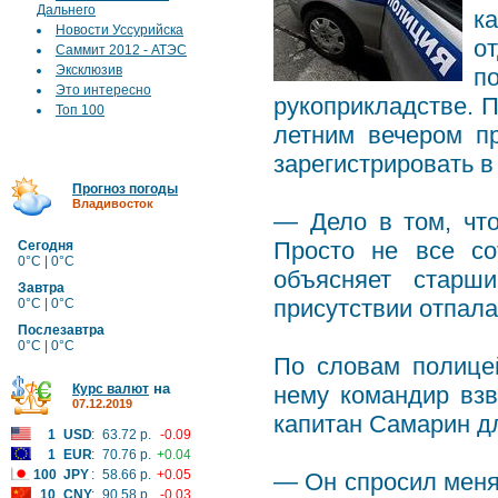
Дальнего
к
Новости Уссурийска
о
Саммит 2012 - АТЭС
Эксклюзив
п
Это интересно
рукоприкладстве. 
Топ 100
летним вечером п
зарегистрировать в
Прогноз погоды
Владивосток
— Дело в том, что
Просто не все со
Сегодня
0°C | 0°C
объясняет старш
Завтра
присутствии отпала
0°C | 0°C
Послезавтра
0°C | 0°C
По словам полицей
на
Курс валют
нему командир взв
07.12.2019
капитан Самарин дл
1
USD
:
63.72 р.
-0.09
1
EUR
:
70.76 р.
+0.04
100
JPY
:
58.66 р.
+0.05
— Он спросил меня,
10
CNY
:
90.58 р.
-0.03