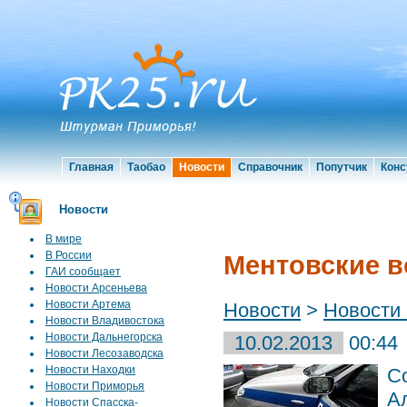
Главная
Таобао
Новости
Справочник
Попутчик
Конс
Новости
В мире
В России
Ментовские 
ГАИ сообщает
Новости Арсеньева
Новости Артема
Новости
>
Новости
Новости Владивостока
Новости Дальнегорска
10.02.2013
00:44
Новости Лесозаводска
Новости Находки
С
Новости Приморья
А
Новости Спасска-