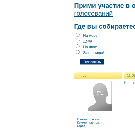
Прими участие в 
голосований
Где вы собираете
На море
Дома
На даче
За границей
11.0
res
Не по
C нами с: --:--:--
Комментариев:
Город: