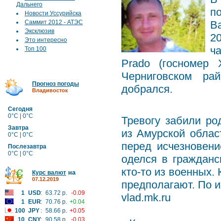
Дальнего
п
Новости Уссурийска
Саммит 2012 - АТЭС
Ва
Эксклюзив
2
Это интересно
ч
Топ 100
Prado (госномер
Черниговском ра
Прогноз погоды
добрался.
Владивосток
Сегодня
0°C | 0°C
Тревогу забили ро
Завтра
из Амурской облас
0°C | 0°C
перед исчезновени
Послезавтра
0°C | 0°C
оделся в гражданс
кто-то из военных.
на
Курс валют
07.12.2019
предполагают. По и
1
USD
:
63.72 р.
-0.09
vlad.mk.ru
1
EUR
:
70.76 р.
+0.04
100
JPY
:
58.66 р.
+0.05
10
CNY
:
90.58 р.
-0.03