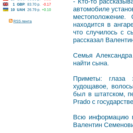
- Кто-то рассказыв
1
GBP
:
83.70 р.
-0.17
автомобиле устано
10
UAH
:
26.79 р.
+0.10
местоположение. 
RSS лента
находится в ангар
что случилось с с
рассказал Валенти
Семья Александра
найти сына.
Приметы: глаза 
худощавое, волосы
был в штатском, п
Prado с государст
Всю информацию м
Валентин Семенови