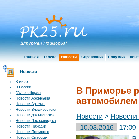
Главная
Таобао
Новости
Справочник
Попутчик
Конс
Новости
В мире
В России
В Приморье р
ГАИ сообщает
автомобилем 
Новости Арсеньева
Новости Артема
Новости Владивостока
Новости
>
Новости
Новости Дальнегорска
Новости Лесозаводска
10.03.2016
17:09
Новости Находки
Новости Приморья
В
Новости Спасска-