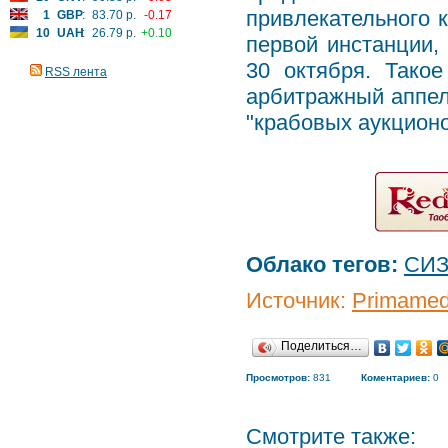
привлекательного 
1
GBP
:
83.70 р.
-0.17
10
UAH
:
26.79 р.
+0.10
первой инстанции,
30 октября. Тако
RSS лента
арбитражный аппел
"крабовых аукционо
Облако тегов:
СИ
Источник:
Primamed
Поделиться…
Просмотров:
831
Коментариев:
0
Смотрите также: