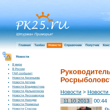
Главная
Таобао
Новости
Справочник
Попутчик
Конс
Новости
В мире
В России
Руководитель
ГАИ сообщает
Росрыболовс
Новости Арсеньева
Новости Артема
Новости Владивостока
Новости
>
Новости
Новости Дальнегорска
Новости Лесозаводска
11.10.2013
00:44
Новости Находки
Новости Приморья
Р
Новости Спасска-