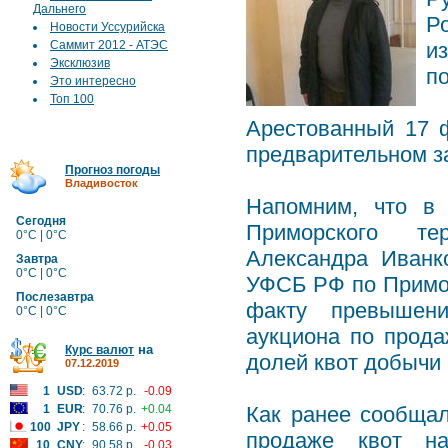
Дальнего
Р
Новости Уссурийска
Саммит 2012 - АТЭС
и
Эксклюзив
п
Это интересно
Топ 100
Арестованный 17 
предварительном з
Прогноз погоды
Владивосток
Напомним, что в 
Сегодня
Приморского тер
0°C | 0°C
Александра Иванк
Завтра
0°C | 0°C
УФСБ РФ по Примор
Послезавтра
факту превышени
0°C | 0°C
аукциона по прода
на
Курс валют
долей квот добычи 
07.12.2019
1
USD
:
63.72 р.
-0.09
1
EUR
:
70.76 р.
+0.04
Как ранее сообщал
100
JPY
:
58.66 р.
+0.05
продаже квот н
10
CNY
:
90.58 р.
-0.03