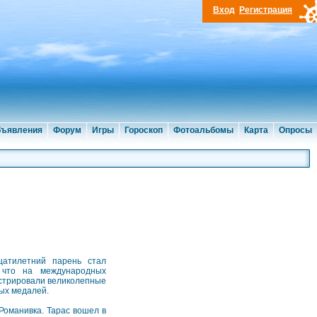
Вход
Регистрация
ъявления
Форум
Игры
Гороскоп
Фотоальбомы
Карта
Опросы
цатилетний парень стал
 что на международных
нстрировали великолепные
тых медалей.
Романивка. Тарас вошел в