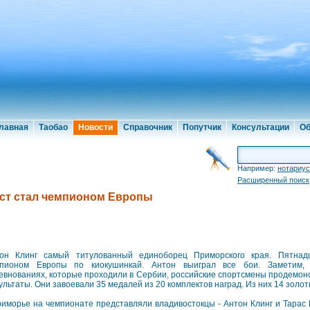
лавная
Таобао
Новости
Справочник
Попутчик
Консультации
Об
Например:
нотариус
Расширенный поиск
ист стал чемпионом Европы
он Клинг самый титулованный единоборец Приморского края. Пятнад
пионом Европы по киокушинкай. Антон выиграл все бои. Заметим,
евнованиях, которые проходили в Сербии, российские спортсмены продемо
ультаты. Они завоевали 35 медалей из 20 комплектов наград. Из них 14 золо
риморье на чемпионате представляли владивостокцы - Антон Клинг и Тарас 