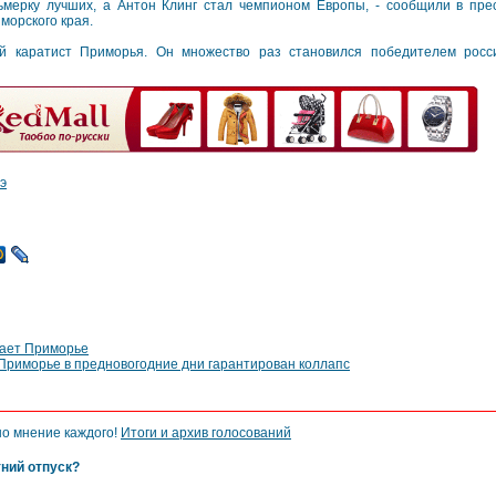
ьмерку лучших, а Антон Клинг стал чемпионом Европы, - сообщили в пре
морского края.
й каратист Приморья. Он множество раз становился победителем росс
э
вает Приморье
 Приморье в предновогодние дни гарантирован коллапс
но мнение каждого!
Итоги и архив голосований
тний отпуск?