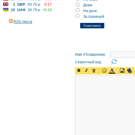
1
GBP
:
83.70 р.
-0.17
Дома
10
UAH
:
26.79 р.
+0.10
На даче
За границей
RSS лента
Имя (Псевдоним):
Секретный код: