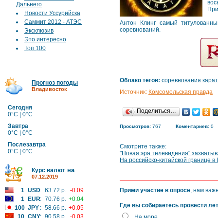
вос
Дальнего
При
Новости Уссурийска
Саммит 2012 - АТЭС
Антон Клинг самый титулованны
соревнований.
Эксклюзив
Это интересно
Топ 100
Облако тегов:
соревнования
карат
Прогноз погоды
Владивосток
Источник:
Комсомольская правда
Сегодня
Поделиться…
0°C | 0°C
Завтра
Просмотров:
767
Коментариев:
0
0°C | 0°C
Послезавтра
Смотрите также:
0°C | 0°C
"Новая эра телевидения" захваты
На российско-китайской границе в
на
Курс валют
07.12.2019
1
USD
:
63.72 р.
-0.09
Прими участие в опросе
, нам важ
1
EUR
:
70.76 р.
+0.04
Где вы собираетесь провести ле
100
JPY
:
58.66 р.
+0.05
10
CNY
:
90.58 р.
-0.03
На море