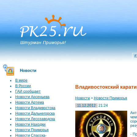
Г
Новости
В мире
В России
Владивостокский карат
ГАИ сообщает
Новости Арсеньева
Новости
>
Новости Приморья
Новости Артема
11.12.2012
21:24
Новости Владивостока
Ант
Новости Дальнегорска
чем
Новости Лесозаводска
сор
Новости Находки
рез
Новости Приморья
- П
Новости Спасска-