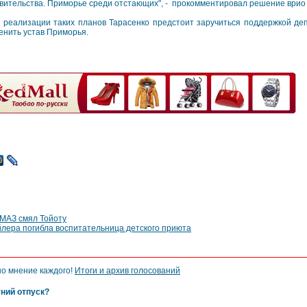
вительства. Приморье среди отстающих", - прокомментировал решение врио
 реализации таких планов Тарасенко предстоит заручиться поддержкой де
енить устав Приморья.
АМАЗ смял Тойоту
йлера погибла воспитательница детского приюта
но мнение каждого!
Итоги и архив голосований
тний отпуск?