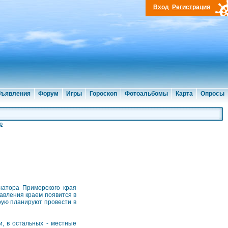
Вход
Регистрация
ъявления
Форум
Игры
Гороскоп
Фотоальбомы
Карта
Опросы
р
натора Приморского края
равления краем появится в
рую планируют провести в
и, в остальных - местные