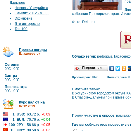
пра
Дальнего
Новости Уссурийска
Для
Саммит 2012 - АТЭС
собрания Приморского края. И изм
Эксклюзив
Фото: Deita.ru
Это интересно
Топ 100
Прогноз погоды
Владивосток
Облако тегов:
реформа
Тарасенко
Сегодня
Поделиться…
0°C | 0°C
Завтра
Просмотров:
1045
Коментариев:
0
0°C | 0°C
Послезавтра
Смотрите также:
0°C | 0°C
В Уссурийском городском округе К
В Спасске-Дальнем при взрыве бо
на
Курс валют
07.12.2019
1
USD
:
63.72 р.
-0.09
Прими участие в опросе
, нам важ
1
EUR
:
70.76 р.
+0.04
Где вы собираетесь провести ле
100
JPY
:
58.66 р.
+0.05
10
CNY
:
90.58 р.
-0.03