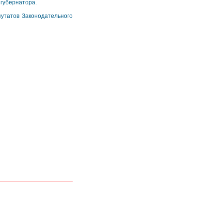
 губернатора.
путатов Законодательного