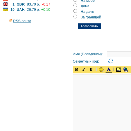
На море
1
GBP
:
83.70 р.
-0.17
Дома
10
UAH
:
26.79 р.
+0.10
На даче
За границей
RSS лента
Имя (Псевдоним):
Секретный код: