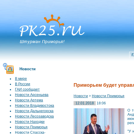
Г
Новости
В мире
В России
Приморьем будет управл
ГАИ сообщает
Новости Арсеньева
Новости
>
Новости Приморья
Новости Артема
12.01.2018
18:06
Новости Владивостока
О т
Новости Дальнегорска
Анд
Новости Лесозаводска
июн
Новости Находки
рег
Новости Приморья
"У 
Новости Спасска-