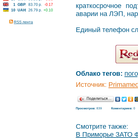
краткосрочное под
1
GBP
:
83.70 р.
-0.17
10
UAH
:
26.79 р.
+0.10
аварии на ЛЭП, на
RSS лента
Единый телефон сл
Облако тегов:
пог
Источник:
Primamed
Поделиться…
Просмотров:
839
Коментариев:
0
Смотрите также:
В Приморье ЗАТО Ф