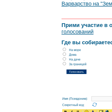
Варварство на "Зе
Прими участие в 
голосований
Где вы собираете
На море
Дома
На даче
За границей
Имя (Псевдоним):
Секретный код: