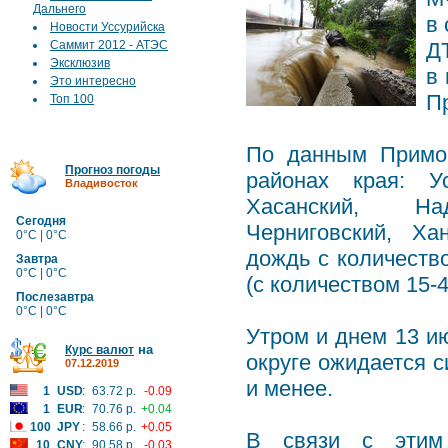
Дальнего
в 
Новости Уссурийска
Саммит 2012 - АТЭС
Д
Эксклюзив
в
Это интересно
П
Топ 100
По данным Примо
Прогноз погоды
районах края: Ус
Владивосток
Хасанский, Над
Сегодня
Черниговский, Ха
0°C | 0°C
дождь с количеств
Завтра
0°C | 0°C
(с количеством 15-4
Послезавтра
0°C | 0°C
Утром и днем 13 и
на
Курс валют
округе ожидается с
07.12.2019
и менее.
1
USD
:
63.72 р.
-0.09
1
EUR
:
70.76 р.
+0.04
100
JPY
:
58.66 р.
+0.05
В связи с этим 
10
CNY
:
90.58 р.
-0.03