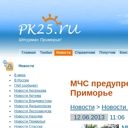
Главная
Таобао
Новости
Справочник
Попутчик
Конс
Новости
В мире
В России
МЧС предупре
ГАИ сообщает
Приморье
Новости Арсеньева
Новости Артема
Новости Владивостока
Новости
>
Новости
Новости Дальнегорска
Новости Лесозаводска
12.06.2013
11:06
Новости Находки
Новости Приморья
М
Новости Спасска-