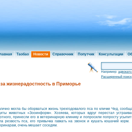
лавная
Таобао
Новости
Справочник
Попутчик
Консультации
Об
Например:
адвокатс
Расширенный поиск
 за жизнерадостность в Приморье
гично могла бы оборваться жизнь трехгодовалого пса по кличке Чед, сооб
иты животных «Зооинформ». Хозяева, которых вдруг перестал устраив
отного, принесли его в ветеринарную клинику и попросили попросту усыпить
ла резвость пса, его привычка гавкать на звонок и кушать кошачий корм.
еринарам, очень мешает соседям.