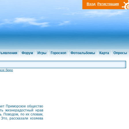
Вход
Регистрация
ъявления
Форум
Игры
Гороскоп
Фотоальбомы
Карта
Опросы
кое бюро
щает Приморское общество
ать жизнерадостный нрав
. Поводом, по их словам,
 Это, рассказали хозяева