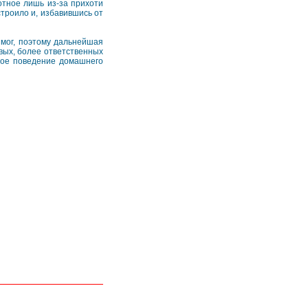
отное лишь из-за прихоти
строило и, избавившись от
е мог, поэтому дальнейшая
вых, более ответственных
ное поведение домашнего