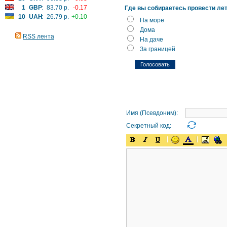
1
GBP
:
83.70 р.
-0.17
Где вы собираетесь провести ле
10
UAH
:
26.79 р.
+0.10
На море
Дома
RSS лента
На даче
За границей
Имя (Псевдоним):
Секретный код: