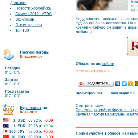
Вра
Дальнего
нер
Новости Уссурийска
нен
Саммит 2012 - АТЭС
Чеду, конечно, повезло: врачи сп
Эксклюзив
судьба его была неизвестна. Но и
Это интересно
хозяев – сейчас он живет в дом
Топ 100
любимца.
Прогноз погоды
Владивосток
Облако тегов:
собаки
Сегодня
Источник:
Deita.RU
0°C | 0°C
Завтра
Поделиться…
0°C | 0°C
Послезавтра
Просмотров:
753
Коментариев:
0
0°C | 0°C
Смотрите также:
на
Курс валют
Беременную собаку бросили на тур
07.12.2019
Крупная партия марихуаны изъята
1
USD
:
63.72 р.
-0.09
1
EUR
:
70.76 р.
+0.04
100
JPY
:
58.66 р.
+0.05
Прими участие в опросе
, нам важ
10
CNY
:
90.58 р.
-0.03