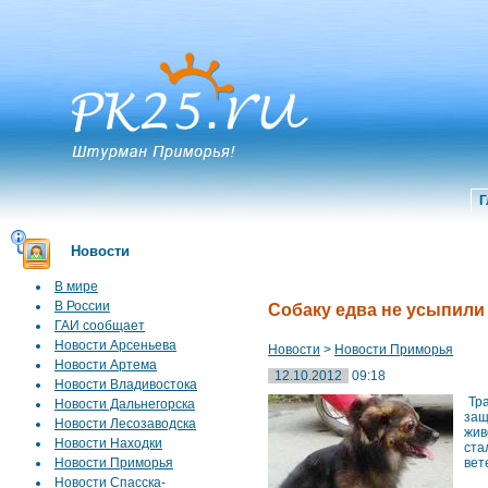
Г
Новости
В мире
В России
Собаку едва не усыпили
ГАИ сообщает
Новости Арсеньева
Новости
>
Новости Приморья
Новости Артема
12.10.2012
09:18
Новости Владивостока
Тра
Новости Дальнегорска
защ
Новости Лесозаводска
жив
Новости Находки
ста
Новости Приморья
вет
Новости Спасска-