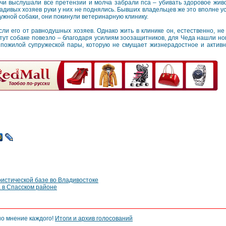
чи выслушали все претензии и молча забрали пса – убивать здоровое жив
адивых хозяев руки у них не поднялись. Бывших владельцев же это вполне у
ужной собаки, они покинули ветеринарную клинику.
асли его от равнодушных хозяев. Однако жить в клинике он, естественно, н
 тут собаке повезло – благодаря усилиям зоозащитников, для Чеда нашли но
е пожилой супружеской пары, которую не смущает жизнерадостное и актив
истической базе во Владивостоке
 в Спасском районе
но мнение каждого!
Итоги и архив голосований