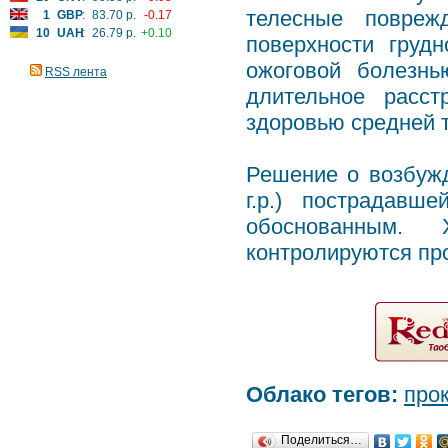
телесные повреж
1
GBP
:
83.70 р.
-0.17
10
UAH
:
26.79 р.
+0.10
поверхности груд
ожоговой болезнь
RSS лента
длительное расст
здоровью средней 
Решение о возбужд
г.р.) пострадавш
обоснованным.
контролируются пр
Облако тегов:
про
Поделиться…