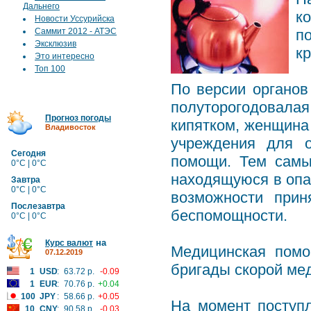
Дальнего
к
Новости Уссурийска
Саммит 2012 - АТЭС
п
Эксклюзив
кр
Это интересно
Топ 100
По версии органов
полуторогодовалая 
Прогноз погоды
кипятком, женщина 
Владивосток
учреждения для о
Сегодня
помощи. Тем самы
0°C | 0°C
находящуюся в опа
Завтра
0°C | 0°C
возможности прин
Послезавтра
беспомощности.
0°C | 0°C
на
Курс валют
Медицинская помо
07.12.2019
бригады скорой ме
1
USD
:
63.72 р.
-0.09
1
EUR
:
70.76 р.
+0.04
100
JPY
:
58.66 р.
+0.05
На момент поступ
10
CNY
:
90.58 р.
-0.03