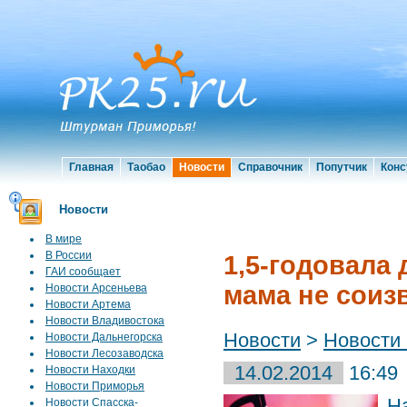
Главная
Таобао
Новости
Справочник
Попутчик
Конс
Новости
В мире
В России
1,5-годовала 
ГАИ сообщает
мама не соиз
Новости Арсеньева
Новости Артема
Новости Владивостока
Новости
>
Новости
Новости Дальнегорска
Новости Лесозаводска
14.02.2014
16:49
Новости Находки
Новости Приморья
Н
Новости Спасска-