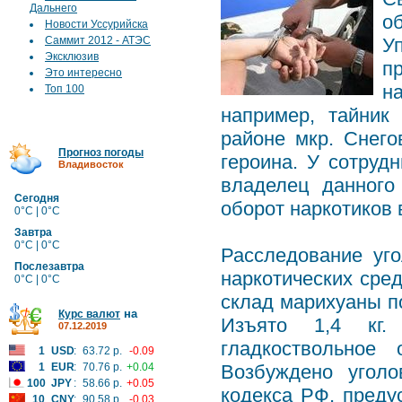
Дальнего
о
Новости Уссурийска
Саммит 2012 - АТЭС
У
Эксклюзив
п
Это интересно
н
Топ 100
например, тайник
районе мкр. Снего
Прогноз погоды
героина. У сотрудн
Владивосток
владелец данного
Сегодня
оборот наркотиков
0°C | 0°C
Завтра
0°C | 0°C
Расследование уг
Послезавтра
наркотических сре
0°C | 0°C
склад марихуаны по
на
Курс валют
Изъято 1,4 кг.
07.12.2019
гладкоствольное
1
USD
:
63.72 р.
-0.09
1
EUR
:
70.76 р.
+0.04
Возбуждено уголо
100
JPY
:
58.66 р.
+0.05
кодекса РФ, преду
10
CNY
:
90.58 р.
-0.03