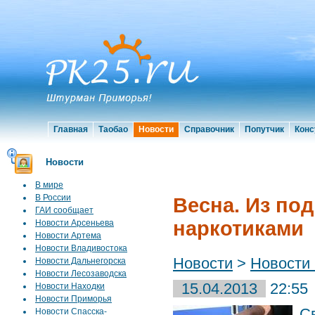
Главная
Таобао
Новости
Справочник
Попутчик
Конс
Новости
В мире
В России
Весна. Из по
ГАИ сообщает
наркотиками
Новости Арсеньева
Новости Артема
Новости Владивостока
Новости
>
Новости
Новости Дальнегорска
Новости Лесозаводска
15.04.2013
22:55
Новости Находки
Новости Приморья
С
Новости Спасска-