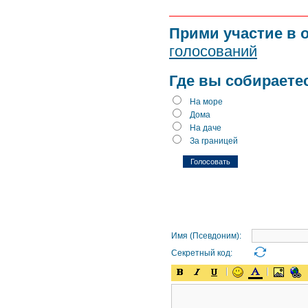
Прими участие в 
голосований
Где вы собираете
На море
Дома
На даче
За границей
Имя (Псевдоним):
Секретный код: