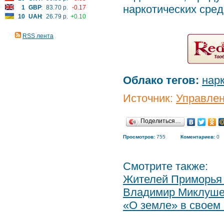
наркотических сред
1
GBP
:
83.70 р.
-0.17
10
UAH
:
26.79 р.
+0.10
RSS лента
Облако тегов:
нар
Источник:
Управле
Поделиться…
Просмотров:
755
Коментариев:
0
Смотрите также:
Жителей Приморья 
Владимир Миклушев
«О земле» в своем 