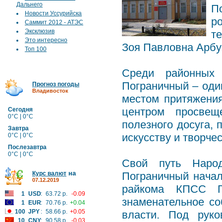
Дальнего
П
Новости Уссурийска
р
Саммит 2012 - АТЭС
Эксклюзив
т
Это интересно
Зоя Павловна Арбу
Топ 100
Среди районных 
Пограничный – оди
Прогноз погоды
Владивосток
местом притяжени
центром просвещ
Сегодня
0°C | 0°C
полезного досуга,
Завтра
искусству и творчес
0°C | 0°C
Послезавтра
0°C | 0°C
Свой путь Народ
на
Курс валют
Пограничный начал
07.12.2019
райкома КПСС Г.
1
USD
:
63.72 р.
-0.09
знаменательное со
1
EUR
:
70.76 р.
+0.04
100
JPY
:
58.66 р.
+0.05
власти. Под руко
10
CNY
:
90.58 р.
-0.03