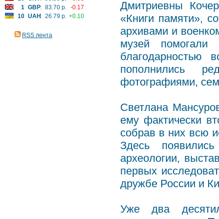
Дмитриевны Кочер
1
GBP
:
83.70 р.
-0.17
«Книги памяти», с
10
UAH
:
26.79 р.
+0.10
архивами и военко
RSS лента
музей помогали
благодарностью в
пополнились ре
фотографиями, сем
Светлана Мансуров
ему фактически вт
собрав в них всю и
Здесь появились
археологии, выста
первых исследоват
дружбе России и Ки
Уже два десяти