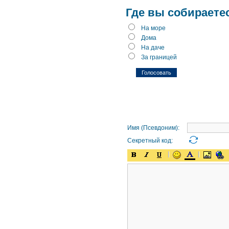
Где вы собираете
На море
Дома
На даче
За границей
Имя (Псевдоним):
Секретный код: