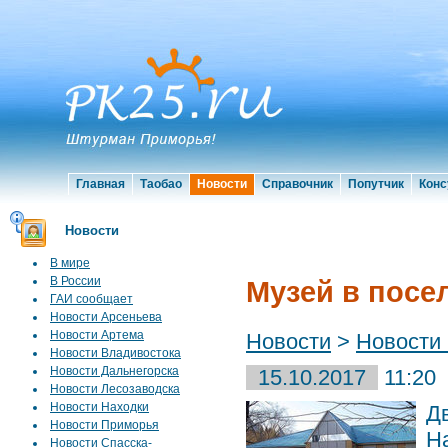
Главная
Таобао
Новости
Справочник
Попутчик
Конс
Новости
В мире
В России
Музей в посе
ГАИ сообщает
Новости Арсеньева
Новости Артема
Новости
>
Новости
Новости Владивостока
Новости Дальнегорска
15.10.2017
11:20
Новости Лесозаводска
Новости Находки
Д
Новости Приморья
Н
Новости Спасска-