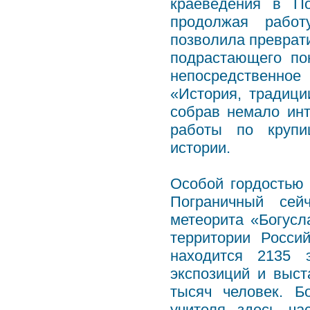
краеведения в По
продолжая работ
позволила преврати
подрастающего по
непосредственно
«История, традици
собрав немало ин
работы по крупи
истории.
Особой гордостью 
Пограничный сей
метеорита «Богусл
территории Росси
находится 2135 э
экспозиций и выс
тысяч человек. Б
учителя здесь ча