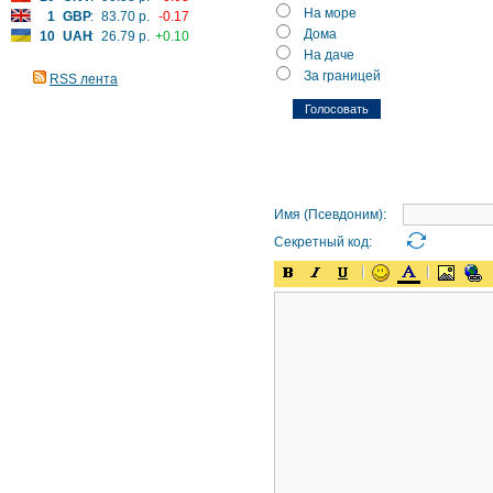
На море
1
GBP
:
83.70 р.
-0.17
Дома
10
UAH
:
26.79 р.
+0.10
На даче
За границей
RSS лента
Имя (Псевдоним):
Секретный код: