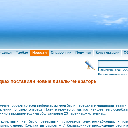
лавная
Таобао
Новости
Справочник
Попутчик
Консультации
Об
Например:
аудиторс
Расширенный поиск
дках поставили новые дизель-генераторы
нные городки со всей инфраструктурой были переданы муниципалитетам и 
елений. В свою очередь Примтеплоэнерго, как крупнейшее теплоснабж
няло в прошлом году на обслуживание 23 «военных» котельных.
котельных не было резервных источников электроснабжения, - гов
мтеплоэнерго Константин Бурков. – И безаварийное прохождение отопит