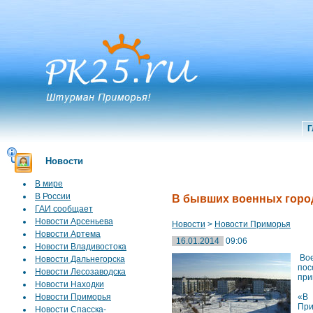
Г
Новости
В мире
В России
В бывших военных горо
ГАИ сообщает
Новости Арсеньева
Новости
>
Новости Приморья
Новости Артема
16.01.2014
09:06
Новости Владивостока
Вое
Новости Дальнегорска
пос
Новости Лесозаводска
при
Новости Находки
Новости Приморья
«В 
При
Новости Спасска-