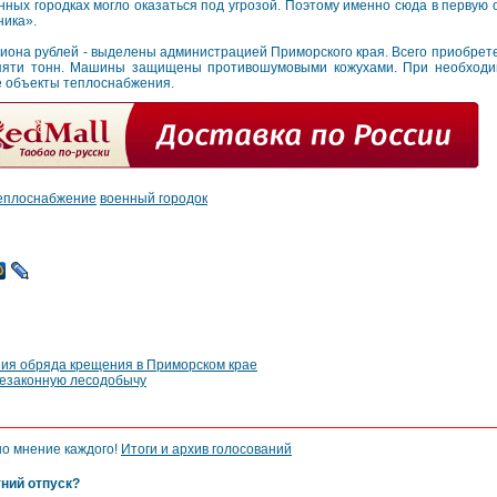
нных городках могло оказаться под угрозой. Поэтому именно сюда в первую 
ника».
ллиона рублей - выделены администрацией Приморского края. Всего приобрет
 пяти тонн. Машины защищены противошумовыми кожухами. При необходи
е объекты теплоснабжения.
еплоснабжение
военный городок
ния обряда крещения в Приморском крае
незаконную лесодобычу
но мнение каждого!
Итоги и архив голосований
тний отпуск?