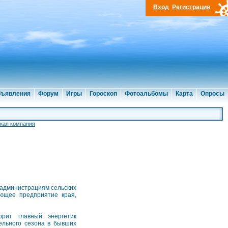
Вход
Регистрация
ъявления
Форум
Игры
Гороскоп
Фотоальбомы
Карта
Опросы
кая компания
администрациям сельских
ающее предприятие края,
орит главный энергетик
ельного сезона в бывших