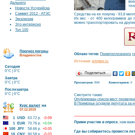
вое
Дальнего
тех
Новости Уссурийска
Саммит 2012 - АТЭС
Средства на ее покупку - 93,8 ми
Их вес - от 400 килограммов до
Эксклюзив
можно транспортировать на други
Это интересно
Топ 100
Прогноз погоды
Облако тегов:
Примтеплоэнерго
т
Владивосток
Источник:
primtep.ru
Сегодня
0°C | 0°C
Поделиться…
Завтра
0°C | 0°C
Просмотров:
896
Коментариев:
0
Послезавтра
0°C | 0°C
Смотрите также:
Опубликован список мест проведе
В Приморье осудили депутата за 
на
Курс валют
07.12.2019
1
USD
:
63.72 р.
-0.09
Прими участие в опросе
, нам важ
1
EUR
:
70.76 р.
+0.04
100
JPY
:
58.66 р.
+0.05
Где вы собираетесь провести ле
10
CNY
:
90.58 р.
-0.03