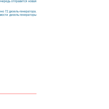
очередь отправится новая
ено 72 дизель-генератора.
мости дизель-генераторы