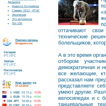
Дальнего
п
Новости Уссурийска
Саммит 2012 - АТЭС
«
Эксклюзив
жи
Это интересно
п
Топ 100
оттачивают сво
технические реше
Прогноз погоды
болельщиков, котор
Владивосток
Сегодня
А в это время орга
0°C | 0°C
отбором участн
Завтра
0°C | 0°C
демократичная и н
Послезавтра
все желающие, кт
0°C | 0°C
рассказал нам пре
на
Курс валют
представляете себ
07.12.2019
умеют другие. Разл
1
USD
:
63.72 р.
-0.09
1
EUR
:
70.76 р.
+0.04
велосипедах и с б
100
JPY
:
58.66 р.
+0.05
танцевальные т
10
CNY
:
90.58 р.
-0.03