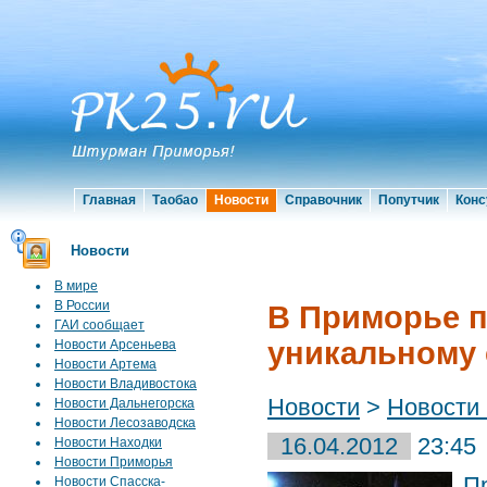
Главная
Таобао
Новости
Справочник
Попутчик
Конс
Новости
В мире
В России
В Приморье п
ГАИ сообщает
уникальному
Новости Арсеньева
Новости Артема
Новости Владивостока
Новости
>
Новости
Новости Дальнегорска
Новости Лесозаводска
16.04.2012
23:45
Новости Находки
Новости Приморья
П
Новости Спасска-