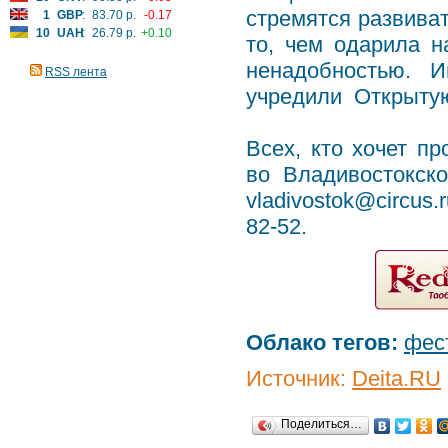
стремятся развива
1
GBP
:
83.70 р.
-0.17
10
UAH
:
26.79 р.
+0.10
то, чем одарила н
ненадобностью. 
RSS лента
учредили Открыту
Всех, кто хочет п
во Владивостокск
vladivostok@circus
82-52.
Облако тегов:
фес
Источник:
Deita.RU
Поделиться…