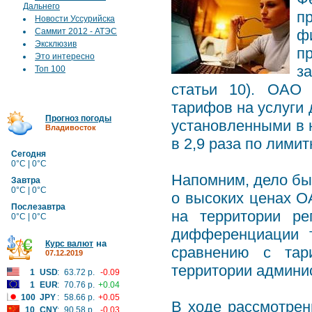
Дальнего
п
Новости Уссурийска
Саммит 2012 - АТЭС
ф
Эксклюзив
п
Это интересно
за
Топ 100
статьи 10). ОАО
тарифов на услуги 
Прогноз погоды
установленными в н
Владивосток
в 2,9 раза по лим
Сегодня
0°C | 0°C
Напомним, дело бы
Завтра
0°C | 0°C
о высоких ценах ОА
Послезавтра
на территории ре
0°C | 0°C
дифференциации т
на
Курс валют
сравнению с тар
07.12.2019
территории админи
1
USD
:
63.72 р.
-0.09
1
EUR
:
70.76 р.
+0.04
100
JPY
:
58.66 р.
+0.05
В ходе рассмотре
10
CNY
:
90.58 р.
-0.03