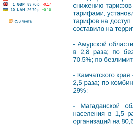
снижению тарифов н
1
GBP
:
83.70 р.
-0.17
10
UAH
:
26.79 р.
+0.10
тарифами, установ
тарифов на доступ
RSS лента
составило на терри
- Амурской област
в 2,8 раза; по б
70,5%; по безлими
- Камчатского кра
2,5 раза; по комб
29%;
- Магаданской о
населения в 1,5 
организаций на 80,