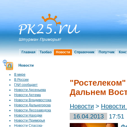
Главная
Таобао
Новости
Справочник
Попутчик
Конс
Новости
В мире
В России
"Ростелеком"
ГАИ сообщает
Дальнем Вост
Новости Арсеньева
Новости Артема
Новости Владивостока
Новости
>
Новости
Новости Дальнегорска
Новости Лесозаводска
16.04.2013
17:51
Новости Находки
Новости Приморья
Ф
Новости Спасска-