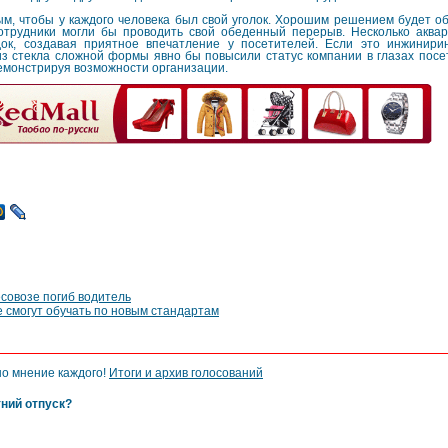
, чтобы у каждого человека был свой уголок. Хорошим решением будет об
сотрудники могли бы проводить свой обеденный перерыв. Несколько аква
ок, создавая приятное впечатление у посетителей. Если это инжинири
из стекла сложной формы явно бы повысили статус компании в глазах пос
емонстрируя возможности организации.
совозе погиб водитель
 смогут обучать по новым стандартам
но мнение каждого!
Итоги и архив голосований
тний отпуск?