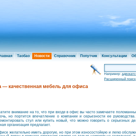
лавная
Таобао
Новости
Справочник
Попутчик
Консультации
Об
Например:
адвокатс
Расширенный поиск
а — качественная мебель для офиса
атите внимание на то, что при входе в офис вы часто замечаете поломанные
очь, но портится впечатление о компании и серьезности ее руководства.
емонтировать стул или купить новый, что можно говорить о серьезных де
ная организация предлагает.
фисе желательно иметь дорогую, но при этом износостойкую и легко обслу