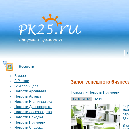
Г
Новости
В мире
В России
Залог успешного бизнес
ГАИ сообщает
Новости Арсеньева
Новости
>
Новости Приморья
Новости Артема
17.10.2014
16:34
Новости Владивостока
Обр
Новости Дальнегорска
мел
Новости Лесозаводска
отр
Новости Находки
дан
Новости Приморья
В о
Новости Спасска-