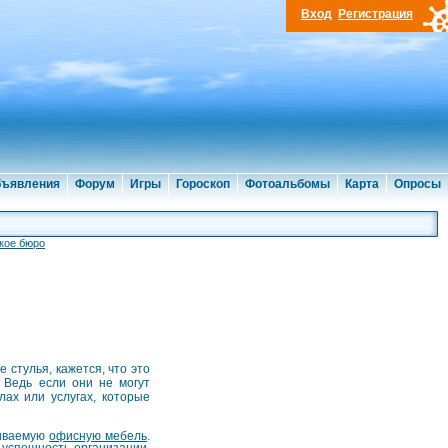
Вход
Регистрация
ъявления
Форум
Игры
Гороскоп
Фотоальбомы
Карта
Опросы
кое бюро
 стулья, кажется, что это
 Ведь если они не могут
лах или услугах, которые
живаемую
офисную мебель
.