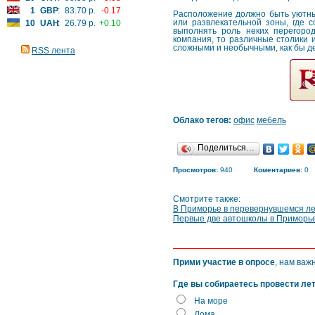
1
GBP
:
83.70 р.
-0.17
Расположение должно быть уютным
или развлекательной зоны, где 
10
UAH
:
26.79 р.
+0.10
выполнять роль неких перегород
компания, то различные столики 
сложными и необычными, как бы д
RSS лента
Облако тегов:
офис
мебель
Поделиться…
Просмотров:
940
Коментариев:
0
Смотрите также:
В Приморье в перевернувшемся ле
Первые две автошколы в Приморье
Прими участие в опросе
, нам важ
Где вы собираетесь провести ле
На море
Дома