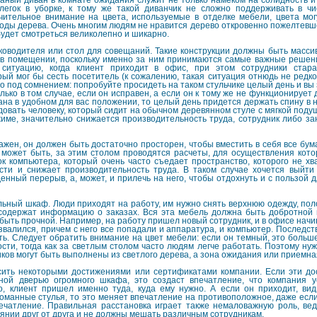
аный диван в комнате ожидания служит не только намеком на солидность и
легок в уборке, к тому же такой диванчик не сложно поддерживать в чи
чительное внимание на цвета, используемые в отделке мебели, цвета мог
оды дерева. Очень многим людям не нравится дерево откровенно пожелтевшег
будет смотреться великолепно и шикарно.
ководителя или стол для совещаний. Такие конструкции должны быть масси
щь в помещении, поскольку именно за ним принимаются самые важные решен
ситуацию, когда клиент приходит в офис, при этом сотрудники стар
ый мог бы сесть посетитель (к сожалению, такая ситуация отнюдь не редкос
о под сомнением: попробуйте просидеть на таком стульчике целый день и вы з
олько в том случае, если он исправен, а если он к тому же не функционирует
на в удобном для вас положении, то целый день придется держать спину в 
овать человеку, который сидит на обычном деревянном стуле с мягкой подуш
име, значительно снижается производительность труда, сотрудник либо за
ажен, он должен быть достаточно просторен, чтобы вместить в себя все бум
м, может быть, за этим столом проводятся расчеты, для осуществления кот
к компьютера, который очень часто съедает пространство, которого не хва
сти и снижает производительность труда. В таком случае хочется выйти
енный перерыв, а, может, и прилечь на него, чтобы отдохнуть и с пользой 
ьный шкаф. Люди приходят на работу, им нужно снять верхнюю одежду, пол
 содержат информацию о заказах. Вся эта мебель должна быть добротной
быть прочной. Например, на работу пришел новый сотрудник, и в офисе начи
звалился, причем с него все попадали и аппаратура, и компьютер. Последст
ть. Следует обратить внимание на цвет мебели: если он темный, это больш
сти, тогда как за светлым столом часто людям легче работать. Поэтому нуж
ков могут быть выполнены из светлого дерева, а зона ожидания или приемная
ить некоторыми достижениями или сертификатами компании. Если эти до
ной дверью огромного шкафа, это создаст впечатление, что компания 
о, клиент пришел именно туда, куда ему нужно. А если он приходит, вид
ломанные стулья, то это меняет впечатление на противоположное, даже есл
ечатление. Правильная расстановка играет также немаловажную роль, ве
янии друг от друга и не должны мешать различным сотрудникам.