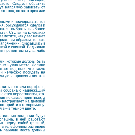
 успешность организации,
стоте. Следует обратить
ут напрямую зависеть от
о тона, но зато орех или
вными и подчеркивать тот
ия, обсуждаются сделки и
аются выбрать наиболее
ть). Стулья на колесиках
аметите, как у вас начнет
 должным образом, то есть
напряжении. Оказавшись в
кой и спинкой. Ведь когда
нят ремонтом стула, либо
аги, которые должны быть
орых нужно место. Должно
тает под ноги, что также
 и немножко посидеть на
для дела провести остаток
ожить зонт или портфель,
 и собрана с надлежащим
наются перестановки, кто-
вия не самые приятные, а
е настраивает на деловой
но прийти к компромиссу:
 в – в темном цвете.
стижения компании будут
успешна, в ней работают
ит перед собой грязный,
и в телефонном разговоре
дь рабочие места должны