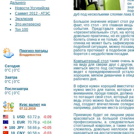
Кож
Дальнего
он 
зна
Новости Уссурийска
пор
Саммит 2012 - АТЭС
дуб под несколькими слоями лака 
Эксклюзив
Большое значение играет стол ру
Это интересно
факт, что стол - это главная ве
события. Представьте смешную 
Топ 100
«презентабельный» стул, на котор
довольно практичны, но их удобств
болеть спина и не только. И это т
спинка не может быть зафиксирова
подобной ситуации, можно позавид
работа протекает в подобном реж
Прогноз погоды
борется с неудобством посадки.
Владивосток
Компьютерный стол
также очень в
на виду для сверки друг с друго
Сегодня
иметься место под системный бло
0°C | 0°C
ведет к преждевременной устало
хорошем, мягком диванчике в обед
Завтра
рабочего дня.
0°C | 0°C
В офисе нужен хороший вместител
Послезавтра
нужно место для папок, которые
0°C | 0°C
вниманием, проще говоря, должна 
то потащил свой стол, который ра
ведь этого можно было бы избежа
лад, создает впечатление солидно
на
Курс валют
например, рабочие места сотрудни
07.12.2019
Приемную будет не лишним украс
1
USD
:
63.72 р.
-0.09
красоваться за большой стеклян
профессионалы, а. следовательн
1
EUR
:
70.76 р.
+0.04
стоптанный ковролин, а также по
100
JPY
:
58.66 р.
+0.05
сложилось довольно неплохое вп
находиться на достаточном рассто
10
CNY
:
90.58 р.
-0.03