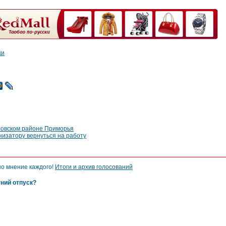
ки
ловском районе Приморья
изатору вернуться на работу
но мнение каждого!
Итоги и архив голосований
тний отпуск?