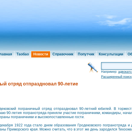
лавная
Таобао
Новости
Справочник
Попутчик
Консультации
Об
Например:
адвокатс
Расширенный поиск
ый отряд отпраздновал 90-летие
дековский пограничный отряд отпраздновал 90-летний юбилей. В торжес
чаю 90-летия погранотряда приняли участие пограничники, командиры, начал
ераны пограничники и высокопоставленные гости.
декабря 1922 года стало днем образования Гродековского погранотряда и
аны Приморского края. Можно считать, что в этот же день зародился Тихооке