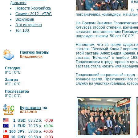
в н
Дальнего
Новости Уссурийска
В т
Саммит 2012 - АТЭС
пограничники, командиры, начальн
Эксклюзив
На Боевом Знамени Гродековского
Это интересно
Кутузова второй степени, врученн
Топ 100
согласно постановлению Президи
награжден знаком "50 лет СССР".
Напомним, что за время существ
застава "Веселый Ключь" переиме
Прогноз погоды
этой заставы Александра Краева.
Владивосток
застава "Волынка" в ноябре 19
Гродековском отряде прошел путь 
застава стала носить имя Карацуп
Сегодня
0°C | 0°C
Гродековский пограничный отряд —
военное время. Практически все п
Завтра
службу на участках границы, кото
0°C | 0°C
Послезавтра
0°C | 0°C
на
Курс валют
07.12.2019
1
USD
:
63.72 р.
-0.09
1
EUR
:
70.76 р.
+0.04
100
JPY
:
58.66 р.
+0.05
10
CNY
:
90.58 р.
-0.03