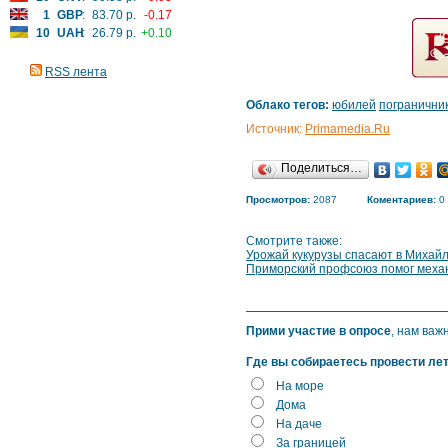
1
GBP
:
83.70 р.
-0.17
10
UAH
:
26.79 р.
+0.10
RSS лента
Облако тегов:
юбилей
погранични
Источник:
Primamedia.Ru
Поделиться…
Просмотров:
2087
Коментариев:
0
Смотрите также:
Урожай кукурузы спасают в Михай
Приморский профсоюз помог механ
Прими участие в опросе
, нам важ
Где вы собираетесь провести ле
На море
Дома
На даче
За границей