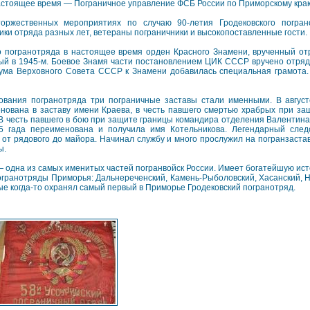
астоящее время — Пограничное управление ФСБ России по Приморскому кра
оржественных мероприятиях по случаю 90-летия Гродековского погран
ики отряда разных лет, ветераны пограничники и высокопоставленные гости.
 погранотряда в настоящее время орден Красного Знамени, врученный отр
ый в 1945-м. Боевое Знамя части постановлением ЦИК СССР вручено отряду 
ума Верховного Совета СССР к Знамени добавилась специальная грамота. 
ования погранотряда три пограничные заставы стали именными. В август
нована в заставу имени Краева, в честь павшего смертью храбрых при за
 В честь павшего в бою при защите границы командира отделения Валентина
35 гада переименована и получила имя Котельникова. Легендарный сле
от рядового до майора. Начинал службу и много прослужил на погранзаставе
ы.
 одна из самых именитых частей погранвойск России. Имеет богатейшую истор
огранотряды Приморья: Дальнереченский, Камень-Рыболовский, Хасанский, Н
рые когда-то охранял самый первый в Приморье Гродековский погранотряд.