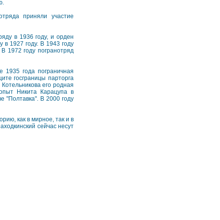
ю.
отряда приняли участие
яду в 1936 году, и орден
в 1927 году. В 1943 году
В 1972 году погранотряд
е 1935 года пограничная
щите госграницы парторга
 Котельникова его родная
допыт Никита Карацупа в
 "Полтавка". В 2000 году
ию, как в мирное, так и в
аходкинский сейчас несут