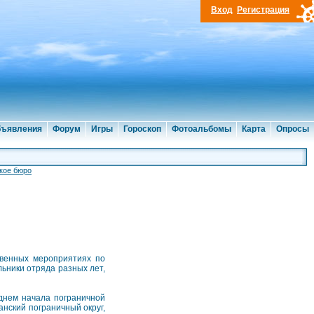
Вход
Регистрация
ъявления
Форум
Игры
Гороскоп
Фотоальбомы
Карта
Опросы
кое бюро
твенных мероприятиях по
ьники отряда разных лет,
 днем начала пограничной
анский пограничный округ,