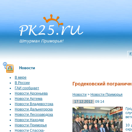
Г
Новости
В мире
В России
Гродековский пограничн
ГАИ сообщает
Новости Арсеньева
Новости
>
Новости Приморья
Новости Артема
17.12.2012
09:14
Новости Владивостока
Гро
Новости Дальнегорска
слу
Новости Лесозаводска
вет
Новости Находки
Новости Приморья
10 
охр
Новости Спасска-