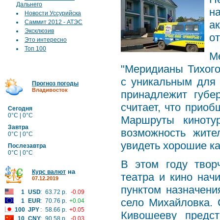
Дальнего
н
Новости Уссурийска
Саммит 2012 - АТЭС
а
Эксклюзив
от
Это интересно
Топ 100
М
"Меридианы Тихого
с уникальным для 
Прогноз погоды
Владивосток
принадлежит губе
считает, что приоб
Сегодня
0°C | 0°C
Маршруты киноту
Завтра
возможность жит
0°C | 0°C
увидеть хорошие к
Послезавтра
0°C | 0°C
В этом году твор
на
Курс валют
театра и кино нач
07.12.2019
пунктом назначени
1
USD
:
63.72 р.
-0.09
село Михайловка.
1
EUR
:
70.76 р.
+0.04
100
JPY
:
58.66 р.
+0.05
Кивошееву предст
10
CNY
:
90.58 р.
-0.03