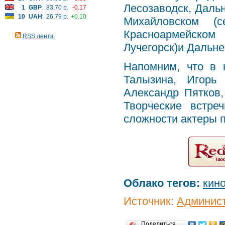
Лесозаводск, Дальн
1
GBP
:
83.70 р.
-0.17
10
UAH
:
26.79 р.
+0.10
Михайловском (с
Красноармейском
RSS лента
Лучегорск)и Дальне
Напомним, что в 
Талызина, Игорь
Александр Пятков
Творческие встре
сложности актеры п
Облако тегов:
кин
Источник:
Админист
Поделиться…