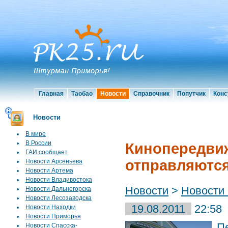
Главная
Таобао
Новости
Справочник
Попутчик
Конс
Новости
В мире
В России
Кинопередвиж
ГАИ сообщает
отправляются
Новости Арсеньева
Новости Артема
Новости Владивостока
Новости
>
Новости
Новости Дальнегорска
Новости Лесозаводска
19.08.2011
22:58
Новости Находки
Новости Приморья
П
Новости Спасска-