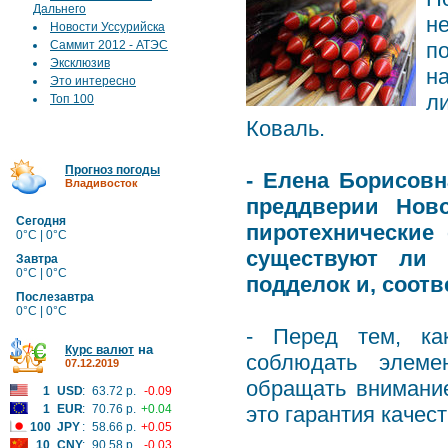
Дальнего
н
Новости Уссурийска
Саммит 2012 - АТЭС
п
Эксклюзив
н
Это интересно
л
Топ 100
Коваль.
Прогноз погоды
- Елена Борисовн
Владивосток
преддверии Ново
Сегодня
пиротехнические 
0°C | 0°C
существуют ли 
Завтра
0°C | 0°C
подделок и, соот
Послезавтра
0°C | 0°C
- Перед тем, ка
на
Курс валют
соблюдать элеме
07.12.2019
обращать внимание
1
USD
:
63.72 р.
-0.09
1
EUR
:
70.76 р.
+0.04
это гарантия качес
100
JPY
:
58.66 р.
+0.05
10
CNY
:
90.58 р.
-0.03