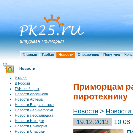
Главная
Таобао
Новости
Справочник
Попутчик
Конс
Новости
В мире
В России
Приморцам ра
ГАИ сообщает
пиротехнику
Новости Арсеньева
Новости Артема
Новости Владивостока
Новости
>
Новости
Новости Дальнегорска
Новости Лесозаводска
19.12.2013
10:08
Новости Находки
Новости Приморья
П
Новости Спасска-