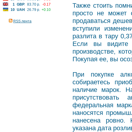
Также стоить помн
1
GBP
:
83.70 р.
-0.17
10
UAH
:
26.79 р.
+0.10
просто не может 
продаваться дешевл
RSS лента
вступили изменен
разлита в тару 0,3
Если вы видите 
производстве, кото
Покупая ее, вы осо
При покупке алк
собираетесь прио
наличие марок. Н
присутствовать 
федеральная марка
наносятся промыш
нанесена ровно.
указана дата розли