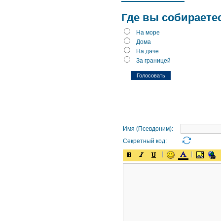
Где вы собираете
На море
Дома
На даче
За границей
Имя (Псевдоним):
Секретный код: