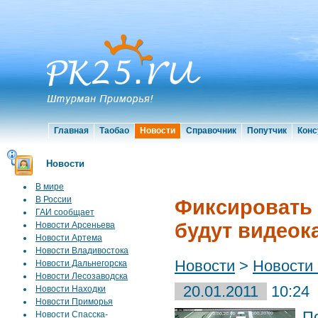
Главная
Таобао
Новости
Справочник
Попутчик
Конс
Новости
В мире
В России
Фиксировать 
ГАИ сообщает
будут видео
Новости Арсеньева
Новости Артема
Новости Владивостока
Новости
>
Новости
Новости Дальнегорска
Новости Лесозаводска
20.01.2011
10:24
Новости Находки
Новости Приморья
П
Новости Спасска-