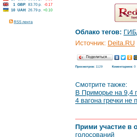
1
GBP
:
83.70 р.
-0.17
10
UAH
:
26.79 р.
+0.10
RSS лента
Облако тегов:
ГИБ
Источник:
Deita.RU
Поделиться…
Просмотров:
1129
Коментариев:
0
Смотрите также:
В Приморье на 9,4 
4 вагона гречки не
Прими участие в 
голосований