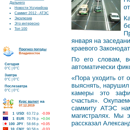
Дальнего
от
Новости Уссурийска
Саммит 2012 - АТЭС
К
Эксклюзив
Это интересно
б
Топ 100
П
января на заседани
краевого Законода
Прогноз погоды
Владивосток
По его словам, в
Сегодня
автоматически фик
0°C | 0°C
Завтра
«Пора уходить от 
0°C | 0°C
выяснять, нарушил 
Послезавтра
0°C | 0°C
камеры это зафи
счастья». Окупае
на
Курс валют
07.12.2019
саммиту АТЭС нам
1
USD
:
63.72 р.
-0.09
магистралях. Мы э
1
EUR
:
70.76 р.
+0.04
рассказал Алексан
100
JPY
:
58.66 р.
+0.05
10
CNY
:
90.58 р.
-0.03