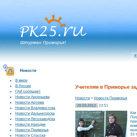
Г
Новости
В мире
В России
Учителям в Приморье за
ГАИ сообщает
Новости Арсеньева
Новости
>
Новости Приморья
Новости Артема
20.03.2012
23:51
Новости Владивостока
Как
Новости Дальнегорска
Пог
Новости Лесозаводска
при
Новости Находки
ком
Новости Приморья
каз
33 
Новости Спасска-