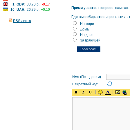
1
GBP
:
83.70 р.
-0.17
Прими участие в опросе
, нам важ
10
UAH
:
26.79 р.
+0.10
Где вы собираетесь провести ле
RSS лента
На море
Дома
На даче
За границей
Имя (Псевдоним):
Секретный код: