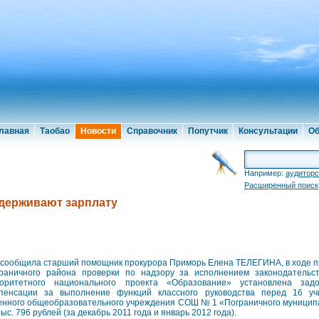
лавная
Таобао
Новости
Справочник
Попутчик
Консультации
Об
Например:
аудиторс
Расширенный поиск
держивают зарплату
 сообщила старший помощник прокурора Приморь Елена ТЕЛЕГИНА, в ходе п
раничного района проверки по надзору за исполнением законодательс
оритетного национального проекта «Образование» установлена зад
пенсации за выполнение функций классного руководства перед 16 уч
енного общеобразовательного учреждения СОШ № 1 «Пограничного муниципа
тыс. 796 рублей (за декабрь 2011 года и январь 2012 года).