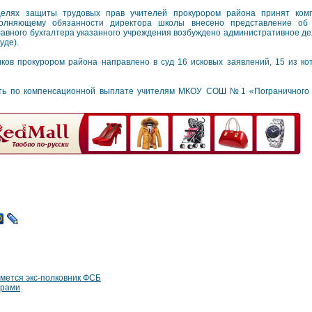
елях защиты трудовых прав учителей прокурором района принят комп
олняющему обязанности директора школы внесено представление об
авного бухгалтера указанного учреждения возбуждено административное дело
уде).
иков прокурором района направлено в суд 16 исковых заявлений, 15 из к
ть по компенсационной выплате учителям МКОУ СОШ №1 «Пограничного 
мется экс-полковник ФСБ
урами