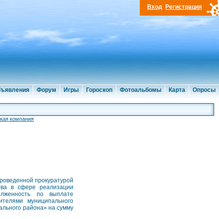
Вход
Регистрация
ъявления
Форум
Игры
Гороскоп
Фотоальбомы
Карта
Опросы
кая компания
роведенной прокуратурой
тва в сфере реализации
олженность по выплате
ителями муниципального
льного района» на сумму