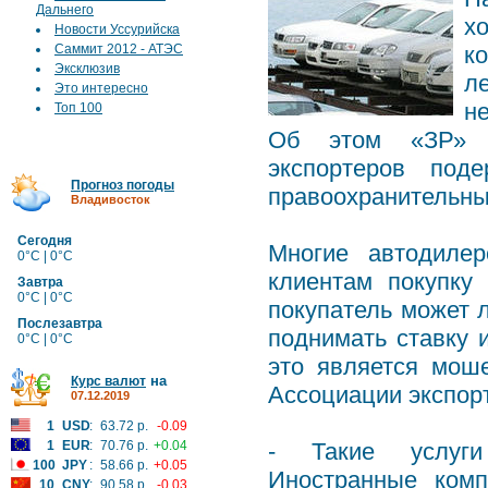
Дальнего
х
Новости Уссурийска
Саммит 2012 - АТЭС
к
Эксклюзив
л
Это интересно
н
Топ 100
Об этом «ЗР» з
экспортеров под
Прогноз погоды
правоохранительны
Владивосток
Сегодня
Многие автодиле
0°C | 0°C
клиентам покупку
Завтра
0°C | 0°C
покупатель может л
Послезавтра
поднимать ставку 
0°C | 0°C
это является мош
на
Курс валют
Ассоциации экспор
07.12.2019
1
USD
:
63.72 р.
-0.09
1
EUR
:
70.76 р.
+0.04
- Такие услуги 
100
JPY
:
58.66 р.
+0.05
Иностранные комп
10
CNY
:
90.58 р.
-0.03