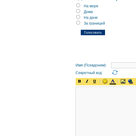
На море
Дома
На даче
За границей
Имя (Псевдоним):
Секретный код: