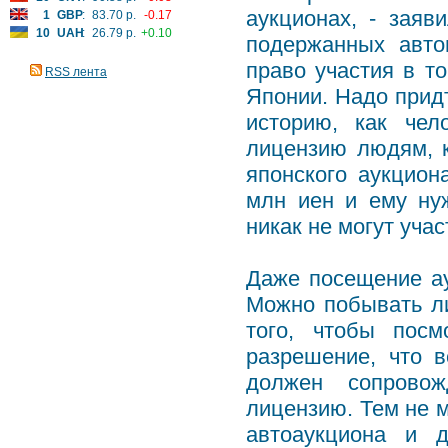
аукционах, - заяв
1
GBP
:
83.70 р.
-0.17
10
UAH
:
26.79 р.
+0.10
подержанных авт
право участия в то
RSS лента
Японии. Надо прид
историю, как чел
лицензию людям, к
японского аукцио
млн иен и ему нуж
никак не могут уча
Даже посещение ау
Можно побывать л
того, чтобы посм
разрешение, что в
должен сопровож
лицензию. Тем не м
автоаукциона и д