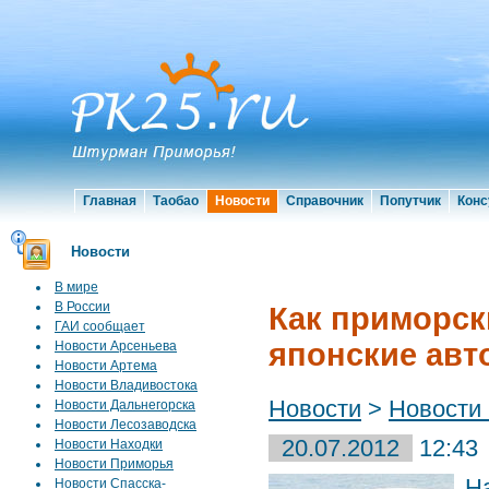
Главная
Таобао
Новости
Справочник
Попутчик
Конс
Новости
В мире
В России
Как приморск
ГАИ сообщает
японские ав
Новости Арсеньева
Новости Артема
Новости Владивостока
Новости
>
Новости
Новости Дальнегорска
Новости Лесозаводска
20.07.2012
12:43
Новости Находки
Новости Приморья
Н
Новости Спасска-