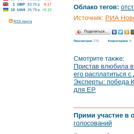
1
GBP
:
83.70 р.
-0.17
Облако тегов:
отс
10
UAH
:
26.79 р.
+0.10
Источник:
РИА Нов
RSS лента
Поделиться…
Просмотров:
771
Коментариев:
0
Смотрите также:
Пристав влюбила в
его расплатиться с
Эксперты: победа К
для ЕР
Прими участие в 
голосований