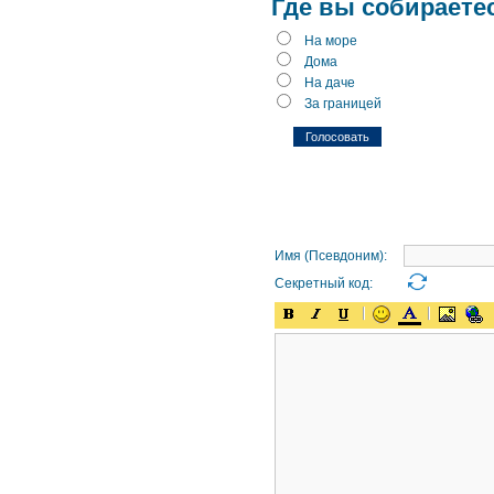
Где вы собираете
На море
Дома
На даче
За границей
Имя (Псевдоним):
Секретный код: