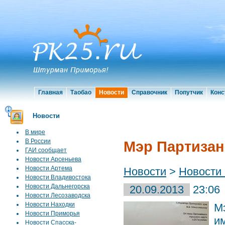
Главная
Таобао
Новости
Справочник
Попутчик
Конс
Новости
В мире
В России
Мэр Партизан
ГАИ сообщает
Новости Арсеньева
Новости Артема
Новости
>
Новости
Новости Владивостока
Новости Дальнегорска
20.09.2013
23:06
Новости Лесозаводска
Новости Находки
М
Новости Приморья
и
Новости Спасска-