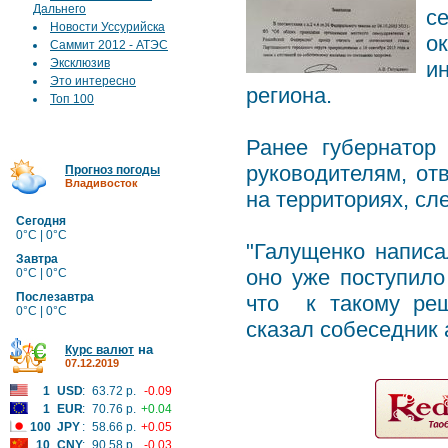
Дальнего
с
Новости Уссурийска
о
Саммит 2012 - АТЭС
Эксклюзив
и
Это интересно
региона.
Топ 100
Ранее губернатор
руководителям, от
Прогноз погоды
Владивосток
на территориях, сле
Сегодня
0°C | 0°C
"Галущенко написа
Завтра
оно уже поступило
0°C | 0°C
Послезавтра
что к такому реш
0°C | 0°C
сказал собеседник 
на
Курс валют
07.12.2019
1
USD
:
63.72 р.
-0.09
1
EUR
:
70.76 р.
+0.04
100
JPY
:
58.66 р.
+0.05
10
CNY
:
90.58 р.
-0.03