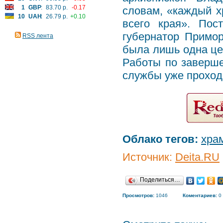
1
GBP
:
83.70 р.
-0.17
словам, «каждый х
10
UAH
:
26.79 р.
+0.10
всего края». Пос
губернатор Примор
RSS лента
была лишь одна це
Работы по заверше
службы уже проход
Облако тегов:
хра
Источник:
Deita.RU
Поделиться…
Просмотров:
1046
Коментариев:
0