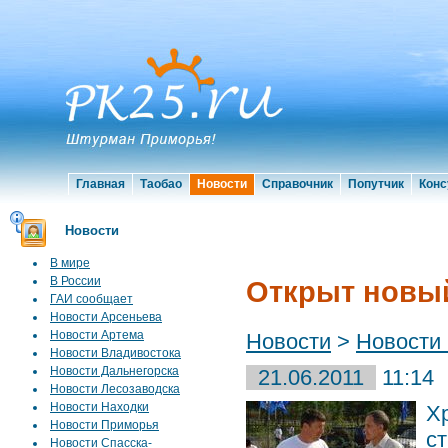
Главная
Таобао
Новости
Справочник
Попутчик
Конс
Новости
В мире
В России
Открыт новый
ГАИ сообщает
Новости Арсеньева
Новости Артема
Новости
>
Новости
Новости Владивостока
Новости Дальнегорска
21.06.2011
11:14
Новости Лесозаводска
Новости Находки
Х
Новости Приморья
с
Новости Спасска-