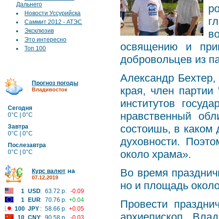
Дальнего
р
Новости Уссурийска
г
Саммит 2012 - АТЭС
Эксклюзив
в
Это интересно
освящению и при
Топ 100
добровольцев из па
Александр Бехтер,
Прогноз погоды
края, член партии
Владивосток
институтов госуд
Сегодня
нравственный обл
0°C | 0°C
состоишь, в каком
Завтра
0°C | 0°C
духовности. Поэт
Послезавтра
около храма».
0°C | 0°C
Во время празднич
на
Курс валют
07.12.2019
но и площадь около
1
USD
:
63.72 р.
-0.09
1
EUR
:
70.76 р.
+0.04
Провести праздни
100
JPY
:
58.66 р.
+0.05
архиепископ Вла
10
CNY
:
90.58 р.
-0.03