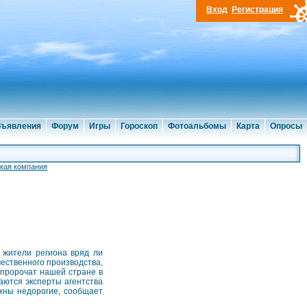
Вход
Регистрация
ъявления
Форум
Игры
Гороскоп
Фотоальбомы
Карта
Опросы
кая компания
 жители региона вряд ли
чественного производства,
 пророчат нашей стране в
аются эксперты агентства
ужны недорогие, сообщает