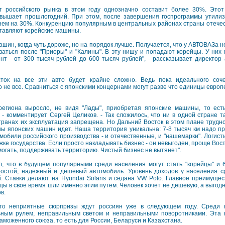
т российского рынка в этом году однозначно составит более 30%. Этот
вышает прошлогодний. При этом, после завершения госпрограммы утили
нем на 30%. Конкуренцию популярным в центральных районах страны отече
ставляют корейские машины.
шин, когда чуть дороже, но на порядок лучше. Получается, что у АВТОВАЗа 
аться после "Приоры" и "Калины". В эту нишу и попадают корейцы. У них
нт - от 300 тысяч рублей до 600 тысяч рублей", - рассказывает директор 
ток на все эти авто будет крайне сложно. Ведь пока идеального соче
 не все. Сравниться с японскими концернами могут разве что единицы европ
региона выросло, не видя "Лады", приобретая японские машины, то ест
- комментирует Сергей Целиков. - Так сложилось, что ни в одной стране та
транах их эксплуатация запрещена. Но Дальний Восток в этом плане трудно
ны японских машин идет. Наша территория уникальна: 7-8 тысяч км надо пр
мобили российского производства - и отечественные, и "нашемарки". Логист
ке государства. Если просто накладывать бизнес - он невыгоден, проще Вост
могать, поддерживать территорию. Чистый бизнес не вытянет".
л, что в будущем популярными среди населения могут стать "корейцы" и
ростой, надежный и дешевый автомобиль. Уровень доходов у населения с
. Ставки делают на Hyundai Solaris и седана VW Polo. Главное преимущес
цы в свое время шли именно этим путем. Человек хочет не дешевую, а выгодн
в.
то неприятные сюрпризы ждут россиян уже в следующем году. Среди 
ным рулем, неправильным светом и неправильными поворотниками. Эта 
аможенного союза, то есть для России, Беларуси и Казахстана.