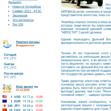
Дальнего
Рос
Новости Уссурийска
пре
Саммит 2012 - АТЭС
АВТОВАЗа резко снизились в сред
представителя агентства, пока со
Эксклюзив
Это интересно
"Корейцы хорошо попали в нишу ма
Топ 100
которую люди могли бы пересажив
широкая, основной ценовой сегме
"АВТОСТАТ" Сергей Целиков.
Однако пересадить Дальний Вос
Прогноз погоды
функциональности достигли далеко
Владивосток
"Более 20 лет поколение этого 
Сегодня
автомобиль за небольшие деньги, 
0°C | 0°C
праворульные авто, а во многих с
пусть медленно, но процесс заме
Завтра
поставить на Дальний Восток авто
0°C | 0°C
предприятия при активной поддерж
Послезавтра
Но государство должно думать, по
0°C | 0°C
Также директор агентства отмети
основная масса россиян хочет п
на
Курс валют
должна быть простой и доступной
07.12.2019
выглядит дороже, чем стоит. "Япон
основной секрет", - заверил Целико
1
USD
:
63.72 р.
-0.09
1
EUR
:
70.76 р.
+0.04
Напомним, ранее сообщалось, ч
эксплуатацию машин с неправиль
100
JPY
:
58.66 р.
+0.05
едином техрегламенте для стран Т
10
CNY
:
90.58 р.
-0.03