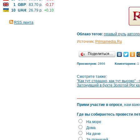
1
GBP
:
83.70 р.
-0.17
10
UAH
:
26.79 р.
+0.10
RSS лента
Облако тегов:
правый руль
автоп
Источник:
Primamedia.Ru
Поделиться…
Просмотров:
2866
Коментариев:
1
Смотрите также:
"Как тут страшно, как тут высоко" 
Затонувший в бухте Золотой Рог к
Прими участие в опросе
, нам важ
Где вы собираетесь провести ле
На море
Дома
На даче
За границей