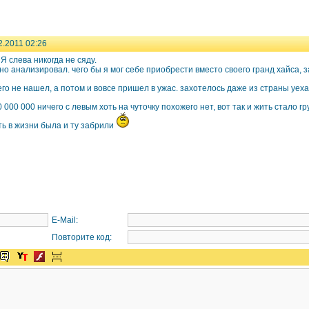
2.2011 02:26
Я слева никогда не сяду.
о анализировал. чего бы я мог себе приобрести вместо своего гранд хайса, з
его не нашел, а потом и вовсе пришел в ужас. захотелось даже из страны уех
0 000 000 ничего с левым хоть на чуточку похожего нет, вот так и жить стало г
ть в жизни была и ту забрили
E-Mail:
Повторите код: