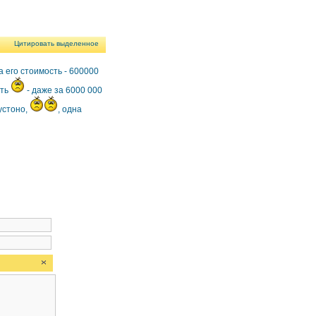
Цитировать выделенное
а его стоимость - 600000
ать
- даже за 6000 000
рустоно,
, одна