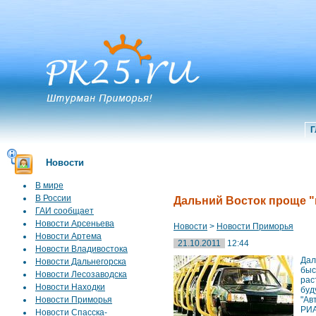
Г
Новости
В мире
В России
Дальний Восток проще "
ГАИ сообщает
Новости Арсеньева
Новости
>
Новости Приморья
Новости Артема
21.10.2011
12:44
Новости Владивостока
Дал
Новости Дальнегорска
быс
Новости Лесозаводска
рас
Новости Находки
буд
Новости Приморья
"Ав
РИА
Новости Спасска-