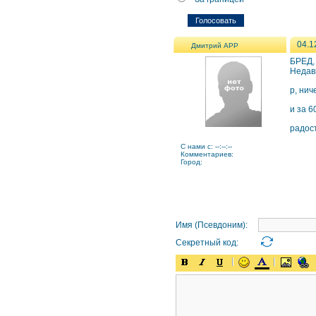
04.1
Дмитрий АРР
БРЕД, 
Недавн
р, нич
и за 6
радос
C нами с: --:--:--
Комментариев:
Город:
Имя (Псевдоним):
Секретный код: