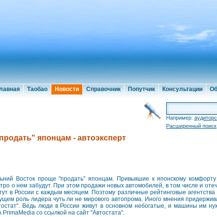
лавная
Таобао
Новости
Справочник
Попутчик
Консультации
Об
Например:
аудиторс
Расширенный поиск
продать" японцам - автоэксперт
ьний Восток проще "продать" японцам. Привыкшие к японскому комфорту
тро о нем забудут. При этом продажи новых автомобилей, в том числе и оте
тут в России с каждым месяцем. Поэтому различные рейтинговые агентства
ущем роль лидера чуть ли не мирового автопрома. Иного мнения придержив
тостат". Ведь люди в России живут в основном небогатые, и машины им н
 PrimaMedia со ссылкой на сайт "Автостата".