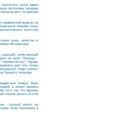
 показатель почти вдвое
зации автохлама продажи
ственным авто, по мнению
нет комфортной модели, на
 модельная линейка очень
аналитического агентства
тания цены, качества и
ейских автобрендов.
ь хороший, качественный
кого не было. "Японцы" -
 "перевоспитать". Однако
еодолеть для того, чтобы
ика дорогая. Надо строить
ок "продать" японцам.
 бюджетные "немцы". Ведь
редний, а значит машина
тво их в том, что машина
ую покупку делать. В этом
них - полный запрет на
норма четко прописана в