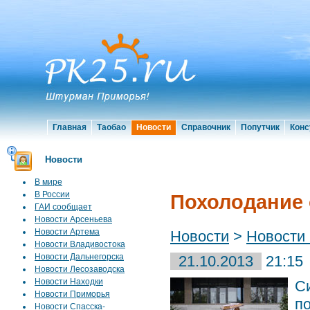
Главная
Таобао
Новости
Справочник
Попутчик
Конс
Новости
В мире
В России
Похолодание 
ГАИ сообщает
Новости Арсеньева
Новости Артема
Новости
>
Новости
Новости Владивостока
Новости Дальнегорска
21.10.2013
21:15
Новости Лесозаводска
Новости Находки
С
Новости Приморья
п
Новости Спасска-