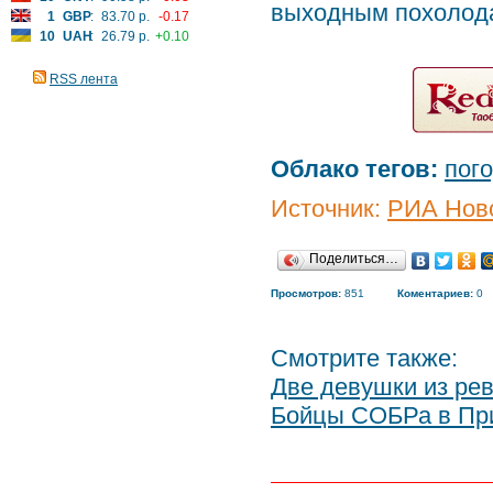
выходным похолода
1
GBP
:
83.70 р.
-0.17
10
UAH
:
26.79 р.
+0.10
RSS лента
Облако тегов:
пог
Источник:
РИА Нов
Поделиться…
Просмотров:
851
Коментариев:
0
Смотрите также:
Две девушки из ре
Бойцы СОБРа в При