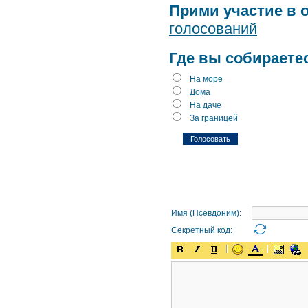
Прими участие в 
голосований
Где вы собираете
На море
Дома
На даче
За границей
Имя (Псевдоним):
Секретный код: