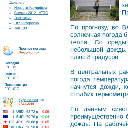
Дальнего
з
Новости Уссурийска
П
Саммит 2012 - АТЭС
Эксклюзив
Это интересно
По прогнозу, во В
Топ 100
солнечная погода б
тепла. Со среды 
небольшой дождь.
Прогноз погоды
Владивосток
плюс 8 градусов.
Сегодня
0°C | 0°C
В центральных ра
Завтра
погода, температур
0°C | 0°C
Послезавтра
начнутся дожди, 
0°C | 0°C
столбик термометра
на
Курс валют
07.12.2019
По данным синоп
1
USD
:
63.72 р.
-0.09
преимущественно б
1
EUR
:
70.76 р.
+0.04
100
JPY
:
58.66 р.
+0.05
дождь. На рабочей
10
CNY
:
90.58 р.
-0.03