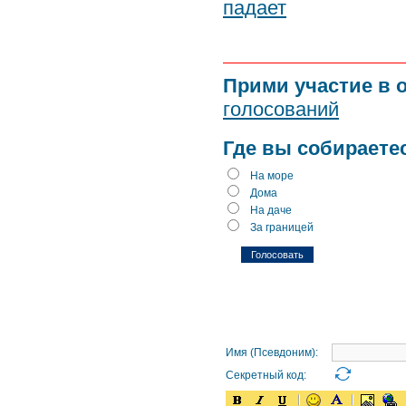
падает
Прими участие в 
голосований
Где вы собираете
На море
Дома
На даче
За границей
Имя (Псевдоним):
Секретный код: