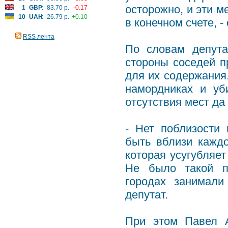
осторожно, и эти м
1
GBP
:
83.70 р.
-0.17
10
UAH
:
26.79 р.
+0.10
в конечном счете, 
RSS лента
По словам депута
стороны соседей п
для их содержания
намордниках и уб
отсутствия мест да
- Нет поблизости
быть вблизи каждо
которая усугубляет
Не было такой пл
городах занимали
депутат.
При этом Павел А