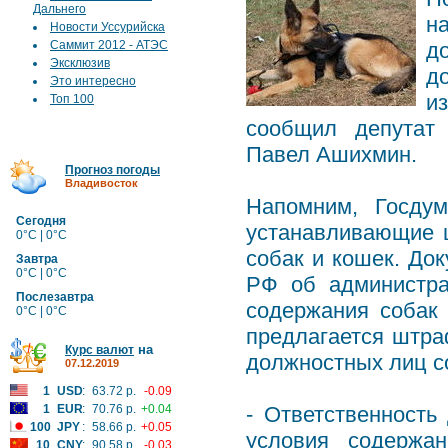
Дальнего
н
Новости Уссурийска
Саммит 2012 - АТЭС
д
Эксклюзив
д
Это интересно
и
Топ 100
сообщил депутат 
Павел Ашихмин.
Прогноз погоды
Владивосток
Напомним, Госдум
Сегодня
устанавливающие 
0°C | 0°C
собак и кошек. До
Завтра
0°C | 0°C
РФ об администра
Послезавтра
содержания собак 
0°C | 0°C
предлагается штра
на
Курс валют
должностных лиц со
07.12.2019
1
USD
:
63.72 р.
-0.09
1
EUR
:
70.76 р.
+0.04
- Ответственность
100
JPY
:
58.66 р.
+0.05
условия содержа
10
CNY
:
90.58 р.
-0.03