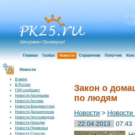
Главная
Таобао
Новости
Справочник
Попутчик
Конс
Новости
В мире
В России
Закон о дома
ГАИ сообщает
по людям
Новости Арсеньева
Новости Артема
Новости Владивостока
Новости
>
Новости
Новости Дальнегорска
Новости Лесозаводска
22.04.2013
07:43
Новости Находки
Новости Приморья
Н
Новости Спасска-