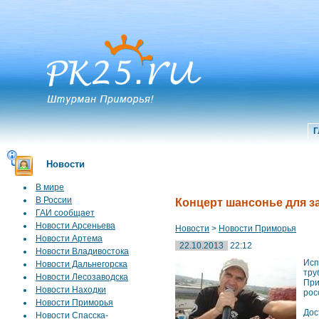
Г
Новости
В мире
В России
Концерт шансонье для з
ГАИ сообщает
Новости Арсеньева
Новости
>
Новости Приморья
Новости Артема
22.10.2013
22:12
Новости Владивостока
Исп
Новости Дальнегорска
тру
Новости Лесозаводска
При
Новости Находки
рос
Новости Приморья
Дос
Новости Спасска-