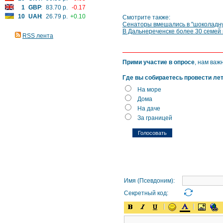
1
GBP
:
83.70 р.
-0.17
10
UAH
:
26.79 р.
+0.10
Смотрите также:
Сенаторы вмешались в "шоколадну
В Дальнереченске более 30 семей 
RSS лента
Прими участие в опросе
, нам важ
Где вы собираетесь провести ле
На море
Дома
На даче
За границей
Имя (Псевдоним):
Секретный код: