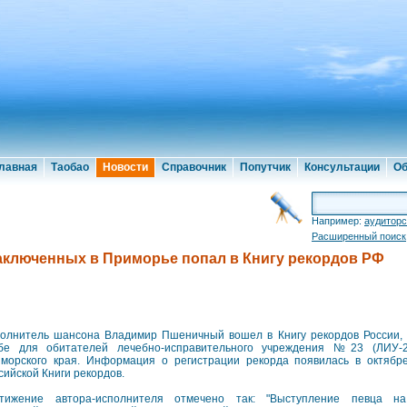
лавная
Таобао
Новости
Справочник
Попутчик
Консультации
Об
Например:
аудиторс
Расширенный поиск
аключенных в Приморье попал в Книгу рекордов РФ
олнитель шансона Владимир Пшеничный вошел в Книгу рекордов России, 
бе для обитателей лечебно-исправительного учреждения №23 (ЛИУ-2
морского края. Информация о регистрации рекорда появилась в октяб
сийской Книги рекордов.
тижение автора-исполнителя отмечено так: "Выступление певца на