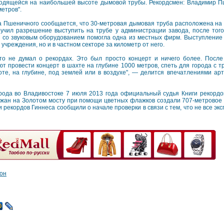
одящейся на наибольшей высоте дымовой трубы. Рекордсмен: Владимир П
метров".
 Пшеничного сообщается, что 30-метровая дымовая труба расположена на 
учил разрешение выступить на трубе у администрации завода, после того
а со звуковым оборудованием помогла одна из местных фирм. Выступлени
 учреждения, но и в частном секторе за километр от него.
икто не думал о рекордах. Это был просто концерт и ничего более. Посл
т провести концерт в шахте на глубине 1000 метров, спеть для города с т
оте, на глубине, под землей или в воздухе", — делится впечатлениями арт
рода во Владивостоке 7 июля 2013 года официальный судья Книги рекордо
ожан на Золотом мосту при помощи цветных флажков создали 707-метровое
 рекордов Гиннеса сообщили о начале проверки в связи с тем, что не все эк
он