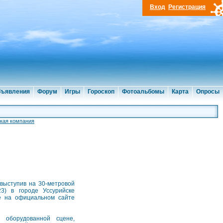
Вход
Регистрация
ъявления
Форум
Игры
Гороскоп
Фотоальбомы
Карта
Опросы
кая компания
выступив на 30-метровой
3) в городе Уссурийске
ре на официальном сайте
 оборудованной сцене,