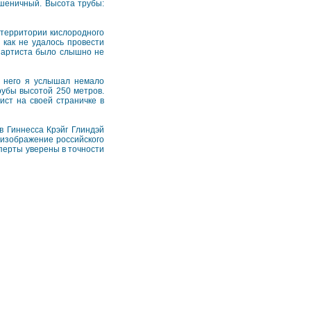
шеничный. Высота трубы:
территории кислородного
 как не удалось провести
е артиста было слышно не
е него я услышал немало
рубы высотой 250 метров.
ист на своей страничке в
в Гиннесса Крэйг Глиндэй
 изображение российского
сперты уверены в точности