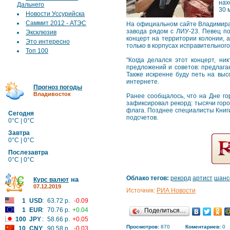
нах
Дальнего
30 
Новости Уссурийска
Саммит 2012 - АТЭС
На официальном сайте Владимира
завода рядом с ЛИУ-23. Певец по
Эксклюзив
концерт на территории колонии, 
Это интересно
только в корпусах исправительного
Топ 100
"Когда делался этот концерт, н
предложений и советов: предлагаю
Также искренне буду петь на выс
интернете.
Прогноз погоды
Владивосток
Ранее сообщалось, что на Дне го
зафиксировал рекорд: тысячи гор
флага. Позднее специалисты Книги
Сегодня
подсчетов.
0°C | 0°C
Завтра
0°C | 0°C
Послезавтра
0°C | 0°C
Облако тегов:
рекорд
артист
шанс
на
Курс валют
07.12.2019
Источник:
РИА Новости
1
USD
:
63.72 р.
-0.09
1
EUR
:
70.76 р.
+0.04
Поделиться…
100
JPY
:
58.66 р.
+0.05
Просмотров:
870
Коментариев:
0
10
CNY
:
90.58 р.
-0.03