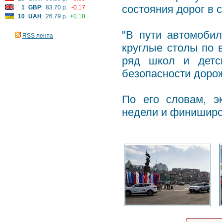
состояния дорог в 
1
GBP
:
83.70 р.
-0.17
10
UAH
:
26.79 р.
+0.10
"В пути автомобил
RSS лента
круглые столы по в
ряд школ и детс
безопасности дорож
По его словам, э
недели и финиширо