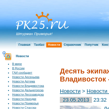
Главная
Таобао
Новости
Справочник
Попутчик
Конс
Новости
В мире
В России
Десять экипа
ГАИ сообщает
Владивосток 
Новости Арсеньева
Новости Артема
Новости Владивостока
Новости
>
Новости
Новости Дальнегорска
Новости Лесозаводска
23.05.2013
23:32
Новости Находки
Новости Приморья
Д
Новости Спасска-