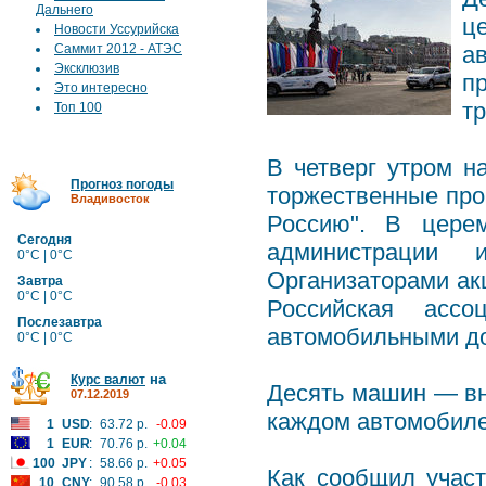
Дальнего
ц
Новости Уссурийска
Саммит 2012 - АТЭС
а
Эксклюзив
п
Это интересно
тр
Топ 100
В четверг утром н
Прогноз погоды
торжественные про
Владивосток
Россию". В церем
Сегодня
администрации и
0°C | 0°C
Организаторами ак
Завтра
0°C | 0°C
Российская ассо
Послезавтра
автомобильными д
0°C | 0°C
на
Курс валют
Десять машин — вн
07.12.2019
каждом автомобиле
1
USD
:
63.72 р.
-0.09
1
EUR
:
70.76 р.
+0.04
100
JPY
:
58.66 р.
+0.05
Как сообщил участ
10
CNY
:
90.58 р.
-0.03