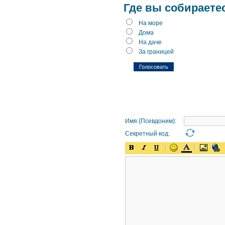
Где вы собираете
На море
Дома
На даче
За границей
Имя (Псевдоним):
Секретный код: