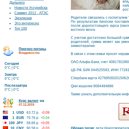
вла
Дальнего
наб
Новости Уссурийска
рос
Саммит 2012 - АТЭС
Родители связались с госпиталем 
Эксклюзив
По результатам биопсии поставл
Это интересно
после дорогостоящего курса (око
Топ 100
костного мозга.
С учетом достаточно большой сумм
родителей, сумма может как умен
химиотерапии.
Прогноз погоды
Владивосток
В связи с этим семья просит нера
ОАО Альфа-Банк, счет 4081781080
Сегодня
0°C | 0°C
ЦБ РФ, БИК 044525593, ИНН 77281
Завтра
Сбербанк карта 427685002015062
0°C | 0°C
Послезавтра
Qiwi кошелек 9084484886
0°C | 0°C
Также узнать дополнительную инф
на
Курс валют
07.12.2019
1
USD
:
63.72 р.
-0.09
1
EUR
:
70.76 р.
+0.04
100
JPY
:
58.66 р.
+0.05
10
CNY
:
90.58 р.
-0.03
Облако тегов:
дети
благотворител