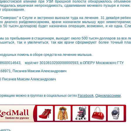
дивостокской клинике при УЗИ брюшной полости обнаружилось объемное
людалась кишечная непроходимость, сдавливание мочевого пузыря и почек
т образования.
"Северанс" в Сеуле и экстренно выехали туда на лечение. 31 декабря ребен
ен диагноз рабдомиосаркома, врачи назначили малышу курс химиотерапии,
ло 50 тысяч долларов) будет назначена операция, возможно, и не одна. Сл
ы за пребывание в стационаре, выходит около 500 тысяч долларов за все ле
ьшиться, так и увеличиться, так как врачи сформируют более точный пл
внодушных помочь в сборе средств на лечение малыша.
8600014643, кор/счет 3010810200000000593, в ОПЕРУ Московского ГТУ
68971, Писачев Максим Александрович
6 Писачев Максим Александрович
ормацию можно в группах в социальных сетях
Facebook
,
Одноклассники
.
ьность