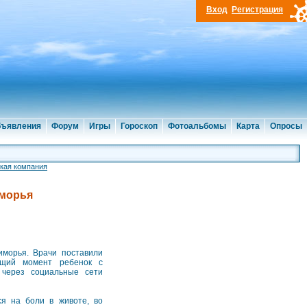
Вход
Регистрация
ъявления
Форум
Игры
Гороскоп
Фотоальбомы
Карта
Опросы
кая компания
иморья
иморья. Врачи поставили
ящий момент ребенок с
 через социальные сети
ся на боли в животе, во