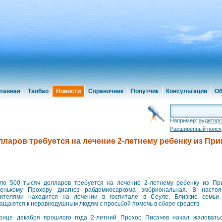
лавная
Таобао
Новости
Справочник
Попутчик
Консультации
Об
Например:
аудиторс
Расширенный поиск
ларов требуется на лечение 2-летнему ребенку из Пр
ло 500 тысяч долларов требуется на лечение 2-летнему ребенку из Пр
енькому Прохору диагноз рабдомиосаркома эмбриональная. В насто
ителями находится на лечении в госпитале в Сеуле. Близкие семьи
ащаются к неравнодушным людям с просьбой помочь в сборе средств.
онце декабря прошлого года 2-летний Прохор Писачев начал жаловать