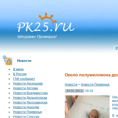
Г
Новости
В мире
В России
Около полумиллиона дол
ГАИ сообщает
Новости Арсеньева
Новости
>
Новости Приморья
Новости Артема
24.01.2013
18:32
Новости Владивостока
Око
Новости Дальнегорска
мал
Новости Лесозаводска
род
Новости Находки
обр
Новости Приморья
В к
Новости Спасска-