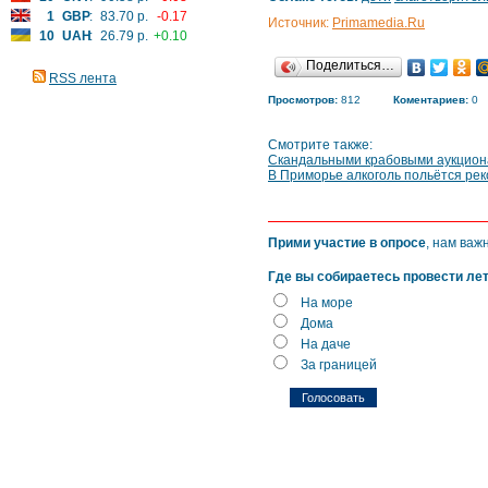
1
GBP
:
83.70 р.
-0.17
Источник:
Primamedia.Ru
10
UAH
:
26.79 р.
+0.10
Поделиться…
RSS лента
Просмотров:
812
Коментариев:
0
Смотрите также:
Скандальными крабовыми аукцион
В Приморье алкоголь польётся рек
Прими участие в опросе
, нам важ
Где вы собираетесь провести ле
На море
Дома
На даче
За границей