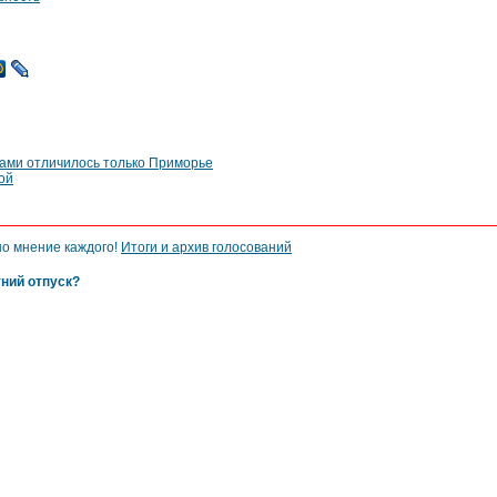
ами отличилось только Приморье
ой
но мнение каждого!
Итоги и архив голосований
тний отпуск?