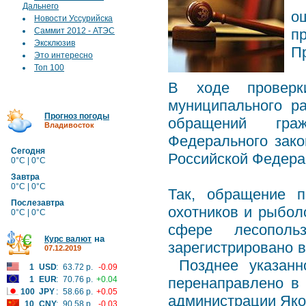
Дальнего
о
Новости Уссурийска
Саммит 2012 - АТЭС
п
Эксклюзив
П
Это интересно
Топ 100
В ходе проверки
муниципального р
Прогноз погоды
обращений гра
Владивосток
Федерального зак
Сегодня
Российской Федер
0°C | 0°C
Завтра
0°C | 0°C
Так, обращение п
Послезавтра
охотников и рыбол
0°C | 0°C
сфере лесопол
на
Курс валют
зарегистрировано в
07.12.2019
Позднее указанн
1
USD
:
63.72 р.
-0.09
1
EUR
:
70.76 р.
+0.04
перенаправлено в 
100
JPY
:
58.66 р.
+0.05
администрации Яко
10
CNY
:
90.58 р.
-0.03