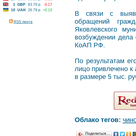
1
GBP
:
83.70 р.
-0.17
10
UAH
:
26.79 р.
+0.10
В связи с выявл
обращений граж
RSS лента
Яковлевского мун
возбуждении дела 
КоАП РФ.
По результатам ег
лицо привлечено к
в размере 5 тыс. ру
Облако тегов:
чин
Поделиться…