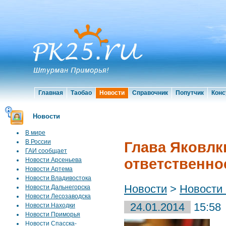
Главная
Таобао
Новости
Справочник
Попутчик
Конс
Новости
В мире
В России
Глава Яковлк
ГАИ сообщает
ответственно
Новости Арсеньева
Новости Артема
Новости Владивостока
Новости
>
Новости
Новости Дальнегорска
Новости Лесозаводска
24.01.2014
15:58
Новости Находки
Новости Приморья
Г
Новости Спасска-