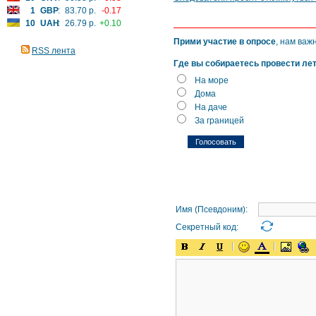
1
GBP
:
83.70 р.
-0.17
10
UAH
:
26.79 р.
+0.10
Прими участие в опросе
, нам важ
RSS лента
Где вы собираетесь провести ле
На море
Дома
На даче
За границей
Имя (Псевдоним):
Секретный код: