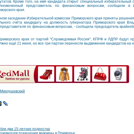
утатов. Кроме того, на имя кандидата открыт специальный избирательный сч
лномоченный представитель по финансовым вопросам, сообщили в И
морского края.
дном заседании Избирательной комиссии Приморского края приняты решени
льного счёта кандидату на должность губернатора Приморского края Вл
 представителя по финансовым вопросам, - сообщила председатель крайиз
риморского края от партий "Справедливая Россия", КПРФ и ЛДПР будут п
лжно ещё 21 июня, но все три партии перенесли выдвижение кандидатов на 
Миклушевский
бли два 15-летних подростка
 очевидцев похищения мужчины в Приморье