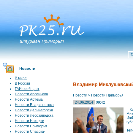
Г
Новости
В мире
В России
Владимир Миклушевский 
ГАИ сообщает
Новости Арсеньева
Новости
>
Новости Приморья
Новости Артема
24.06.2014
09:42
Новости Владивостока
Ка
Новости Дальнегорска
Мик
Новости Лесозаводска
Изб
Новости Находки
губ
Новости Приморья
Теп
Новости Спасска-