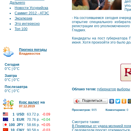
деп
Дальнего
упо
Новости Уссурийска
При
Саммит 2012 - АТЭС
- На состоявшемся сегодня очере
Эксклюзив
открытие специального избирате
Это интересно
регистрации его уполномоченного
Топ 100
Гладких.
Кандидаты на пост губернатора П
июня. Хотя произойти это было до
Прогноз погоды
Владивосток
Сегодня
0°C | 0°C
Завтра
0°C | 0°C
Послезавтра
Облако тегов:
губернатор
выборы
0°C | 0°C
Поделиться…
на
Курс валют
07.12.2019
Просмотров:
905
Коментариев:
0
1
USD
:
63.72 р.
-0.09
1
EUR
:
70.76 р.
+0.04
Смотрите также:
100
JPY
:
58.66 р.
+0.05
В Приморье от удара молнией поги
10
CNY
:
90.58 р.
-0.03
Следователи просят откликнуться