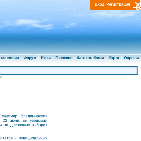
Вход
Регистрация
ъявления
Форум
Игры
Гороскоп
Фотоальбомы
Карта
Опросы
р
Владимир Владимирович
а, 23 июня, он уведомил
ры на досрочных выборах
литетов и муниципальных