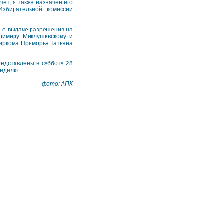
ет, а также назначен его
збирательной комиссии
я о выдаче разрешения на
адимиру Миклушевскому и
биркома Приморья Татьяна
редставлены в субботу 28
неделю.
фото: АПК