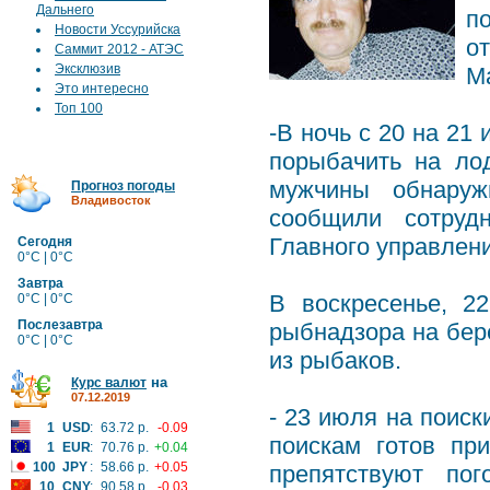
Дальнего
п
Новости Уссурийска
о
Саммит 2012 - АТЭС
Эксклюзив
М
Это интересно
Топ 100
-В ночь с 20 на 2
порыбачить на ло
мужчины обнаруж
Прогноз погоды
Владивосток
сообщили сотруд
Главного управлен
Сегодня
0°C | 0°C
Завтра
В воскресенье, 2
0°C | 0°C
Послезавтра
рыбнадзора на бер
0°C | 0°C
из рыбаков.
на
Курс валют
07.12.2019
- 23 июля на поиск
1
USD
:
63.72 р.
-0.09
поискам готов пр
1
EUR
:
70.76 р.
+0.04
100
JPY
:
58.66 р.
+0.05
препятствуют пог
10
CNY
:
90.58 р.
-0.03