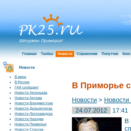
Главная
Таобао
Новости
Справочник
Попутчик
Конс
Новости
В мире
В России
В Приморье с
ГАИ сообщает
Новости Арсеньева
Новости Артема
Новости
>
Новости
Новости Владивостока
Новости Дальнегорска
24.07.2012
17:41
Новости Лесозаводска
Новости Находки
В
Новости Приморья
с
Новости Спасска-