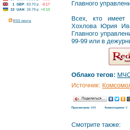
Главного управлен
1
GBP
:
83.70 р.
-0.17
10
UAH
:
26.79 р.
+0.10
Всех, кто имеет
RSS лента
Хохлова Юрия Ива
Главного управлен
99-99 или в дежурн
Облако тегов:
МЧ
Источник:
Комсомол
Поделиться…
Просмотров:
696
Коментариев:
0
Смотрите также: