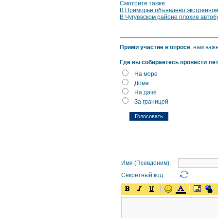
Смотрите также:
В Приморье объявлено экстренно
В Чугуевском районе плохие автоб
Прими участие в опросе
, нам важ
Где вы собираетесь провести ле
На море
Дома
На даче
За границей
Имя (Псевдоним):
Секретный код: