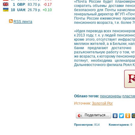
«Почта России будет планомерн
1
GBP
:
83.70 р.
-0.17
сократить объемы доставки пенс
10
UAH
:
26.79 р.
+0.10
безопасного для Почты начислени
генеральный директор ФГУП «Почт
Почты России ежемесячно произв
RSS лента
пенсионного возраста, т.е. более 
«Идея перевода всех пенсионеров 
к 2013 году, т. к. у людей пенсио
кроме этого, отсутствует инфраст
миллион жителей, а в Бельгии, нап
банки предлагают достаточно
разъяснительную работу о том, чт
же возраста, к которому пенсионе
потянут, необходима целенапра
Дальневосточного филиала Роял 
Облако тегов:
пенсионеры
пласти
Источник:
Золотой Рог
Поделиться…
Просмотров:
814
Коментариев:
0