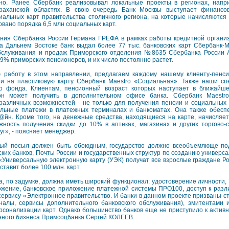
но. Ранее Сбербанк реализовывал локальные проекты в регионах, напр
раханской областях. В свою очередь Банк Москвы выступает финансо
иальных карт правительства столичного региона, на которые начисляются
вано порядка 6,5 млн социальных карт.
ния Сбербанка России Германа ГРЕФА в рамках работы кредитной органи
а Дальнем Востоке банк выдал более 77 тыс. банковских карт Сбербанк-
обслуживания и продаж Приморского отделения №8635 Сбербанка Росси
39% приморских пенсионеров, и их число постоянно растет.
 работу в этом направлении, предлагаем каждому нашему клиенту-пенс
и на пластиковую карту Сбербанк Maestro «Социальная». Также наши сп
о фонда. Клиентам, пенсионный возраст которых наступает в ближайше
 он может получить в дополнительном офисе банка. Сбербанк Maestr
различных возможностей - не только для получения пенсии и социальных
нальные платежи в платежных терминалах и банкоматах. Она также обеспе
йн. Кроме того, на денежные средства, находящиеся на карте, начисляе
жность получения скидки до 10% в аптеках, магазинах и других торгово-
уг», - поясняет менеджер.
нный посыл должен быть обоюдным, государство должно всеобъемлюще п
ких банков, Почты России и государственных структур по созданию универса
 «Универсальную электронную карту (УЭК) получат все взрослые граждане Ро
ставит более 100 млн. карт.
а, по задумке, должна иметь широкий функционал: удостоверение личности,
жение, банковское приложение платежной системы ПРО100, доступ к разл
сервису «Электронное правительство. И банки в данном проекте призваны с
налы, сервисы дополнительного банковского обслуживания), эмитентами и
сонализации карт. Однако большинство банков еще не приступило к активно
онного бизнеса Примсоцбанка Сергей КОЛЕЕВ.