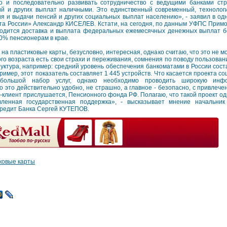
о и последовательно развивать сотрудничество с ведущими банками ст
ий и других выплат наличными. Это единственный современный, технолог
я и выдачи пенсий и других социальных выплат населению», - заявил в од
а России» Александр КИСЕЛЕВ. Кстати, на сегодня, по данным УФПС Примо
одится доставка и выплата федеральных ежемесячных денежных выплат б
70% пенсионерам в крае.
на пластиковые карты, безусловно, интересная, однако считаю, что это не м
нного возраста есть свои страхи и переживания, сомнения по поводу пользова
руктура, например: средний уровень обеспечения банкоматами в России сост
ример, этот показатель составляет 1 445 устройств. Что касается проекта со
 большой набор услуг, однако необходимо проводить широкую инфо
о это действительно удобно, не страшно, а главное - безопасно, с привлече
р-клиент прислушается, Пенсионного фонда РФ. Полагаю, что такой проект од
вленная государственная поддержка», - высказывает мнение начальник
Кредит Банка Сергей КУТЕПОВ.
ковые карты