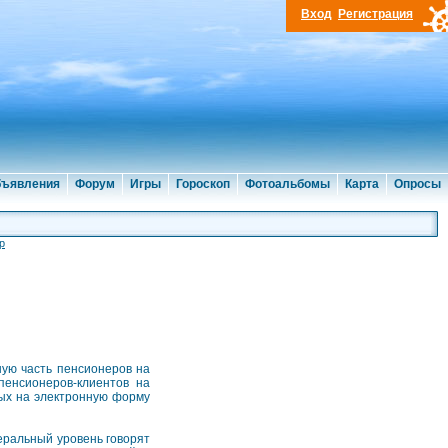
Вход
Регистрация
ъявления
Форум
Игры
Гороскоп
Фотоальбомы
Карта
Опросы
р
ую часть пенсионеров на
пенсионеров-клиентов на
ных на электронную форму
еральный уровень говорят