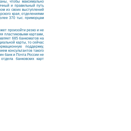
раны, чтобы максимально
ичный и правильный путь
ном из своих выступлений
рского края, отделениями
олее 370 тыс. приморцам
ожет произойти резко и не
ния пластиковыми картами,
авляет 685 банкоматов на
циальной карты, то сейчас
рмационную поддержку,
нием консультантов такого
ин банк и Почта России не
 отдела банковских карт