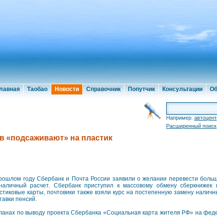
лавная
Таобао
Новости
Справочник
Попутчик
Консультации
Об
Например:
автоцент
Расширенный поиск
в «подсаживают» на пластик
рошлом году Сбербанк и Почта России заявили о желании перевести больш
наличный расчет. Сбербанк приступил к массовому обмену сберкнижек 
стиковые карты, почтовики также взяли курс на постепенную замену налич
тавки пенсий.
ланах по выводу проекта Сбербанка «Социальная карта жителя РФ» на фед