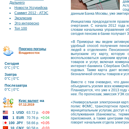
дав
Дальнего
Аст
Новости Уссурийска
соц
Саммит 2012 - АТЭС
данным Банка Москвы, уже эмитиро
Эксклюзив
Инициатива председателя правле
Это интересно
очертания. С начала 2012 года н
Топ 100
словам начальника управления 
сегодня пенсию в банке получает 
«В Приморье мы ведем активную
удобный способ получения пенси
Прогноз погоды
людей в отделениях Пенсионног
Владивосток
выпускаем эту карту, которую
воспользоваться широким кругом 
товаров и услуг, включая комму
Сегодня
интернет-банкинга Сбербанк ОнЛ@
0°C | 0°C
годовых. Также карта дает возмо
безналичной оплаты товаров и усл
Завтра
0°C | 0°C
Вместе с тем очевидно, что да
Послезавтра
объединить усилия всех коммерчес
0°C | 0°C
Планируется, что уже к 2013 году
нее. По прогнозам, эмиссия УЭК со
на
Курс валют
«Универсальная электронная карт
07.12.2019
полис ФОМС, транспортное прило
муниципальным услугам, доступ к 
1
USD
:
63.72 р.
-0.09
обслуживания (банкоматы, терми
1
EUR
:
70.76 р.
+0.04
приложения, а также центрами пер
говорит начальник отдела электр
100
JPY
:
58.66 р.
+0.05
10
CNY
:
90.58 р.
-0.03