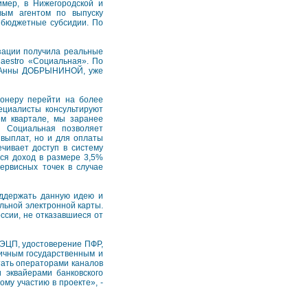
имер, в Нижегородской и
вым агентом по выпуску
 бюджетные субсидии. По
зации получила реальные
Maestro «Социальная». По
и Анны ДОБРЫНИНОЙ, уже
ионеру перейти на более
ециалисты консультируют
м квартале, мы заранее
o Социальная позволяет
 выплат, но и для оплаты
чивает доступ в систему
тся доход в размере 3,5%
сервисных точек в случае
оддержать данную идею и
льной электронной карты.
ссии, не отказавшиеся от
 ЭЦП, удостоверение ПФР,
ичным государственным и
тать операторами каналов
 эквайерами банковского
му участию в проекте», -