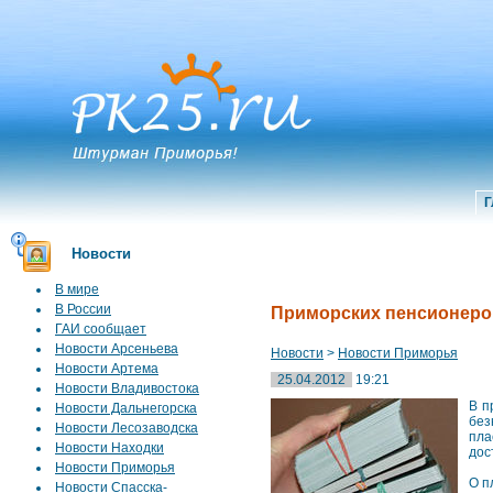
Г
Новости
В мире
В России
Приморских пенсионеро
ГАИ сообщает
Новости Арсеньева
Новости
>
Новости Приморья
Новости Артема
25.04.2012
19:21
Новости Владивостока
В п
Новости Дальнегорска
без
Новости Лесозаводска
пла
Новости Находки
дос
Новости Приморья
О п
Новости Спасска-