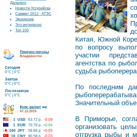
Дальнего
с
Новости Уссурийска
Саммит 2012 - АТЭС
х
Эксклюзив
П
Это интересно
д
Топ 100
Китая, Южной Коре
по вопросу выпо
Прогноз погоды
участии предста
Владивосток
агентства по рыбо
Сегодня
судьба рыбоперераб
0°C | 0°C
Завтра
0°C | 0°C
По последним да
Послезавтра
рыбоперерабатываю
0°C | 0°C
Значительный объем
на
Курс валют
07.12.2019
В Приморье, согл
1
USD
:
63.72 р.
-0.09
1
EUR
:
70.76 р.
+0.04
организовать целы
100
JPY
:
58.66 р.
+0.05
отгрузка рыбы и м
10
CNY
:
90.58 р.
-0.03