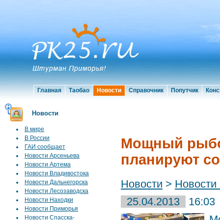
Главная
Таобао
Новости
Справочник
Попутчик
Конс
Новости
В мире
В России
Мощный рыбо
ГАИ сообщает
планируют со
Новости Арсеньева
Новости Артема
Новости Владивостока
Новости
>
Новости
Новости Дальнегорска
Новости Лесозаводска
25.04.2013
16:03
Новости Находки
Новости Приморья
М
Новости Спасска-