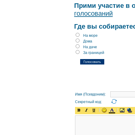
Прими участие в 
голосований
Где вы собираете
На море
Дома
На даче
За границей
Имя (Псевдоним):
Секретный код: