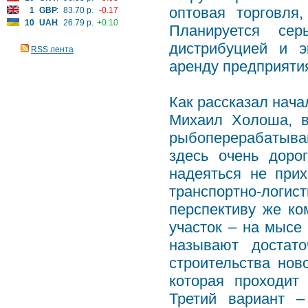
оптовая торговля
1
GBP
:
83.70 р.
-0.17
10
UAH
:
26.79 р.
+0.10
Планируется сер
дистрибуцией и э
RSS лента
аренду предприяти
Как рассказал нач
Михаил Холоша, в
рыбоперерабатыва
здесь очень доро
надеяться не прих
транспортно-логи
перспективу же ко
участок – на мысе
называют достат
строительства нов
которая проходит
Третий вариант –