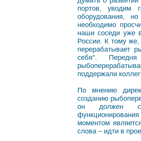
думать о развитии
портов, уводим 
оборудования, н
необходимо просчи
наши соседи уже 
России. К тому же,
перерабатывает р
себя". Передн
рыбоперерабаты
поддержали коллег
По мнению дирек
созданию рыбопере
он должен ст
функционирован
моментом являетс
слова – идти в прое