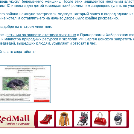
ведь укусил беременную женщину. После этих инцидентов местными влас
им ЧС и ввести для детей комендантский режим - им запрещено гулять по ул
ого района накануне застрелили медведя, который залез в огород одного и
ь не хотел, а оставлять его на ночь во дворе было крайне рискованно.
а добро на отстрел животного.
лась
петиция за запрете отстрела животных
в Приморском и Хабаровском кр
и министра природных ресурсов и экологии РФ Сергея Донского запретить 
 медведей, вышедших к людям, усыпляют и отвозят в лес.
 за это ходатайство.