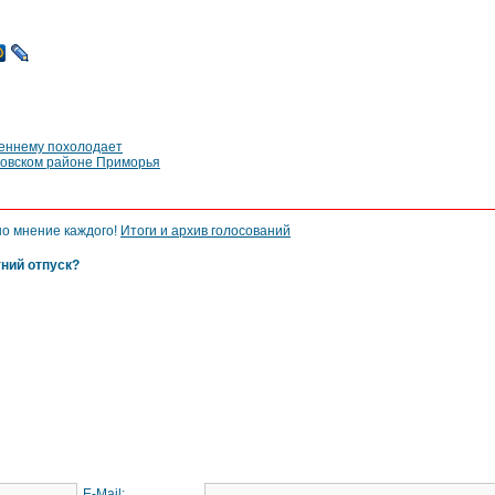
сеннему похолодает
говском районе Приморья
но мнение каждого!
Итоги и архив голосований
тний отпуск?
E-Mail: