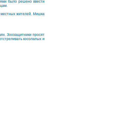
тями было решено ввести
ицам.
з местных жителей. Мишка
аях. Зоозащитники просят
отстреливать косолапых и