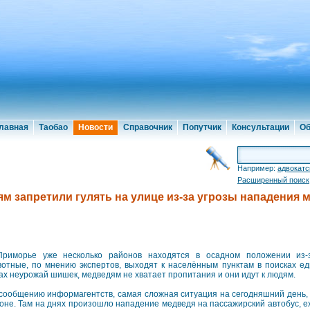
лавная
Таобао
Новости
Справочник
Попутчик
Консультации
Об
Например:
адвокатс
Расширенный поиск
м запретили гулять на улице из-за угрозы нападения 
риморье уже несколько районов находятся в осадном положении из-
отные, по мнению экспертов, выходят к населённым пунктам в поисках ед
ах неурожай шишек, медведям не хватает пропитания и они идут к людям.
сообщению информагентств, самая сложная ситуация на сегодняшний день,
оне. Там на днях произошло нападение медведя на пассажирский автобус, ех