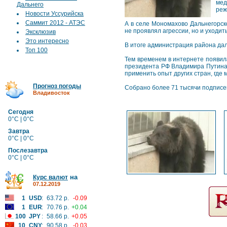
мед
Дальнего
реж
Новости Уссурийска
Саммит 2012 - АТЭС
А в селе Мономахово Дальнегорск
не проявлял агрессии, но и уходит
Эксклюзив
Это интересно
В итоге администрация района дал
Топ 100
Тем временем в интернете появи
президента РФ Владимира Путина 
применить опыт других стран, где
Прогноз погоды
Собрано более 71 тысячи подписей
Владивосток
Сегодня
0°C | 0°C
Завтра
0°C | 0°C
Послезавтра
0°C | 0°C
на
Курс валют
07.12.2019
1
USD
:
63.72 р.
-0.09
1
EUR
:
70.76 р.
+0.04
100
JPY
:
58.66 р.
+0.05
10
CNY
:
90.58 р.
-0.03