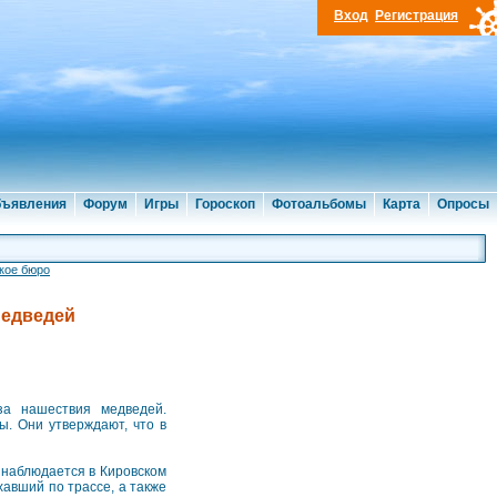
Вход
Регистрация
ъявления
Форум
Игры
Гороскоп
Фотоальбомы
Карта
Опросы
кое бюро
медведей
за нашествия медведей.
ы. Они утверждают, что в
 наблюдается в Кировском
авший по трассе, а также