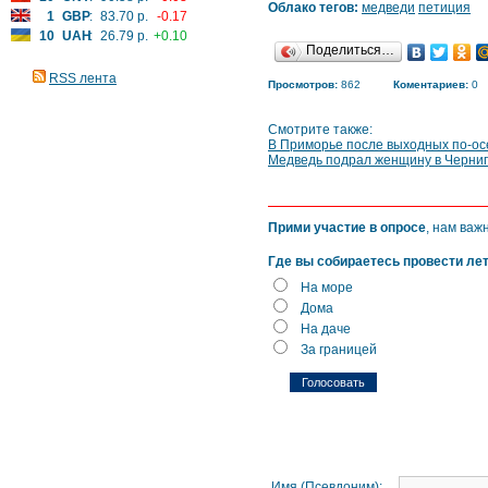
Облако тегов:
медведи
петиция
1
GBP
:
83.70 р.
-0.17
10
UAH
:
26.79 р.
+0.10
Поделиться…
RSS лента
Просмотров:
862
Коментариев:
0
Смотрите также:
В Приморье после выходных по-о
Медведь подрал женщину в Черни
Прими участие в опросе
, нам важ
Где вы собираетесь провести ле
На море
Дома
На даче
За границей
Имя (Псевдоним):