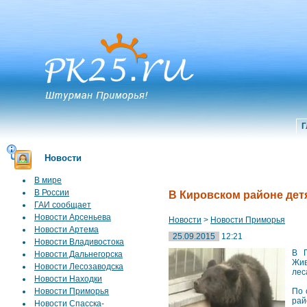
Г
Новости
В мире
В России
В Кировском районе детя
ГАИ сообщает
Новости Арсеньева
Новости
>
Новости Приморья
Новости Артема
25.09.2015
12:21
Новости Владивостока
В П
Новости Дальнегорска
Жив
Новости Лесозаводска
лес
Новости Находки
Новости Приморья
По 
рай
Новости Спасска-