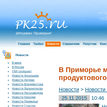
Главная
Таобао
Новости
Справочник
Попутчик
Конс
Новости
В мире
В России
В Приморье м
ГАИ сообщает
продуктового
Новости Арсеньева
Новости Артема
Новости Владивостока
Новости
>
Новости
Новости Дальнегорска
Новости Лесозаводска
25.11.2015
10:46
Новости Находки
Новости Приморья
Н
Новости Спасска-