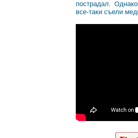
пострадал. Однако
все-таки съели ме