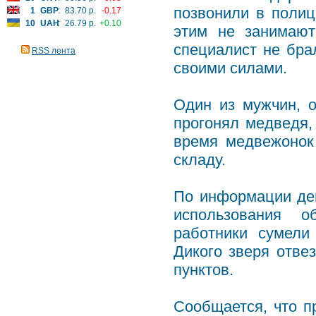
позвонили в полиц
1
GBP
:
83.70 р.
-0.17
10
UAH
:
26.79 р.
+0.10
этим не занимают
специалист не бра
RSS лента
своими силами.
Один из мужчин, о
прогонял медведя, 
время медвежонок
складу.
По информации деп
использования о
работники сумели
Дикого зверя отве
пунктов.
Сообщается, что п