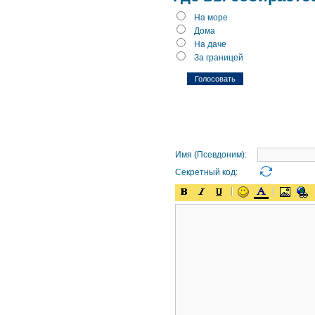
На море
Дома
На даче
За границей
Имя (Псевдоним):
Секретный код: