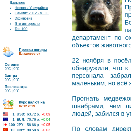
Дальнего
П
Новости Уссурийска
Саммит 2012 - АТЭС
п
Эксклюзив
Б
Это интересно
п
Топ 100
департамент по о
объектов животного
Прогноз погоды
Владивосток
22 ноября в посёл
Сегодня
обнаружили, что к
0°C | 0°C
персонала забра
Завтра
0°C | 0°C
маленьким, но всё
Послезавтра
0°C | 0°C
Прогнать медвежо
на
Курс валют
швабрами, чем ли
07.12.2019
людей, забился в у
1
USD
:
63.72 р.
-0.09
1
EUR
:
70.76 р.
+0.04
100
JPY
:
58.66 р.
+0.05
По словам дирек
10
CNY
:
90.58 р.
-0.03