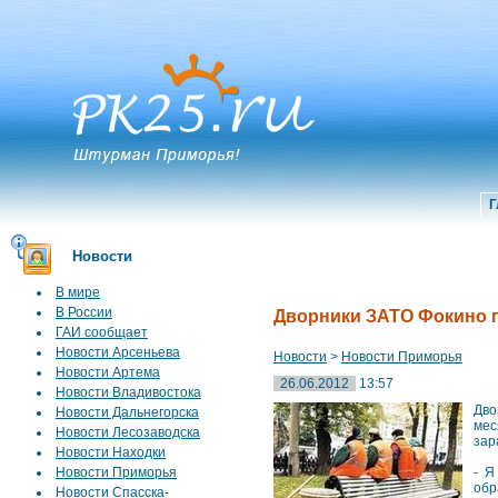
Г
Новости
В мире
В России
Дворники ЗАТО Фокино г
ГАИ сообщает
Новости Арсеньева
Новости
>
Новости Приморья
Новости Артема
26.06.2012
13:57
Новости Владивостока
Дво
Новости Дальнегорска
мес
Новости Лесозаводска
зар
Новости Находки
Новости Приморья
- Я
обр
Новости Спасска-