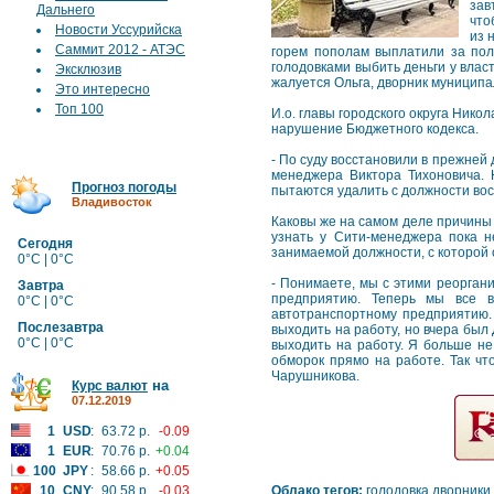
зав
Дальнего
что
Новости Уссурийска
из 
Саммит 2012 - АТЭС
горем пополам выплатили за полг
голодовками выбить деньги у власт
Эксклюзив
жалуется Ольга, дворник муниципа
Это интересно
Топ 100
И.о. главы городского округа Ник
нарушение Бюджетного кодекса.
- По суду восстановили в прежней
менеджера Виктора Тихоновича. 
Прогноз погоды
пытаются удалить с должности вос
Владивосток
Каковы же на самом деле причины
узнать у Сити-менеджера пока не
Сегодня
занимаемой должности, с которой 
0°C | 0°C
- Понимаете, мы с этими реорган
Завтра
предприятию. Теперь мы все в
0°C | 0°C
автотранспортному предприятию. 
Послезавтра
выходить на работу, но вчера был 
0°C | 0°C
выходить на работу. Я больше не
обморок прямо на работе. Так что
Чарушникова.
на
Курс валют
07.12.2019
1
USD
:
63.72 р.
-0.09
1
EUR
:
70.76 р.
+0.04
100
JPY
:
58.66 р.
+0.05
10
CNY
:
90.58 р.
-0.03
Облако тегов:
голодовка
дворники