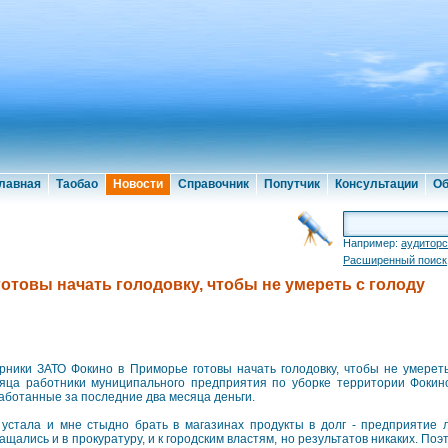
лавная
Таобао
Новости
Справочник
Попутчик
Консультации
Об
Например:
аудиторс
Расширенный поиск
отовы начать голодовку, чтобы не умереть с голоду
рники ЗАТО Фокино в Приморье готовы начать голодовку, чтобы не умереть
яца работники муниципального предприятия по уборке территории Фокин
аботанные за последние два месяца деньги.
 устала и мне стыдно брать в магазинах продукты в долг - предприятие 
ащались и в прокуратуру, и к городским властям, но результатов никаких. П