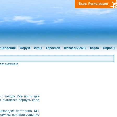
Вход
Регистрация
ъявления
Форум
Игры
Гороскоп
Фотоальбомы
Карта
Опросы
кая компания
 с голоду. Уже почти два
о пытаются вернуть себе
лихорадит постоянно. Мы
оэтому мы приняли решение