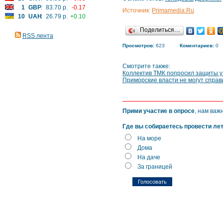
1
GBP
:
83.70 р.
-0.17
Источник:
Primamedia.Ru
10
UAH
:
26.79 р.
+0.10
Поделиться…
RSS лента
Просмотров:
623
Коментариев:
0
Смотрите также:
Коллектив ТМК попросил защиты у
Приморские власти не могут справ
Прими участие в опросе
, нам важ
Где вы собираетесь провести ле
На море
Дома
На даче
За границей