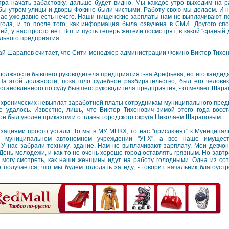
тра начать забастовку, дальше будет видно. Мы каждое утро выходим на ра
бы утром улицы и дворы Фокино были чистыми. Работу свою мы делаем. И ни
нас уже давно есть нечего. Наши нищенские зарплаты нам не выплачивают по
ода, и то после того, как информация была озвучена в СМИ. Другого спо
ей, у нас просто нет. Вот и пусть теперь жители посмотрят, в какой "сраный 
льного предприятия.
олай Шарапов считает, что Сити-менеджер администрации Фокино Виктор Тихо
 должности бывшего руководителя предприятия г-на Арефьева, но его кандид
На этой должности, пока шло судебное разбирательство, был его человек
становленного по суду бывшего руководителя предприятия, - отмечает Шара
 хронических невыплат заработной платы сотрудникам муниципального предп
 удалось. Известно, лишь, что Виктор Тихонович зимой этого года восс
он был уволен приказом и.о. главы городского округа Николаем Шараповым.
изациями просто устали. То мы в МУ МПКХ, то нас "прислюнят" к Муниципа
 муниципальном автономном учреждении "УГХ", а все наше имущест
У нас забрали технику, здание. Нам не выплачивают зарплату. Мои девчон
День молодежи, и как-то не очень хорошо город оставлять грязным. Но завтр
 могу смотреть, как наши женщины идут на работу голодными. Одна из со
 получается, что мы будем голодать за еду, - говорит начальник благоуст