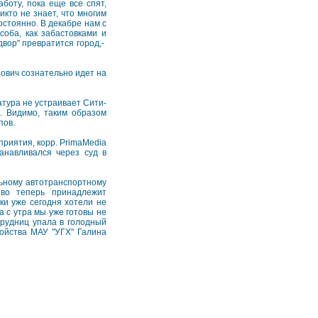
боту, пока еще все спят,
кто не знает, что многим
стоянно. В декабре нам с
соба, как забастовками и
двор" превратится город,-
нович сознательно идет на
атура не устраивает Сити-
. Видимо, таким образом
пов.
риятия, корр. PrimaMedia
танавливался через суд в
льному автотранспортному
во теперь принадлежит
ки уже сегодня хотели не
а с утра мы уже готовы не
трудниц упала в голодный
ройства МАУ "УГХ" Галина