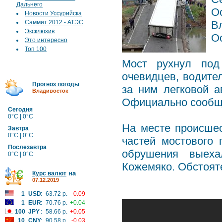
Дальнего
О
Новости Уссурийска
Саммит 2012 - АТЭС
В
Эксклюзив
О
Это интересно
Топ 100
Мост рухнул под
очевидцев, водите
Прогноз погоды
за ним легковой 
Владивосток
Официально сообща
Сегодня
0°C | 0°C
На месте происше
Завтра
0°C | 0°C
частей мостового
Послезавтра
обрушения выеха
0°C | 0°C
Кожемяко. Обстоят
на
Курс валют
07.12.2019
1
USD
:
63.72 р.
-0.09
1
EUR
:
70.76 р.
+0.04
100
JPY
:
58.66 р.
+0.05
10
CNY
:
90.58 р.
-0.03