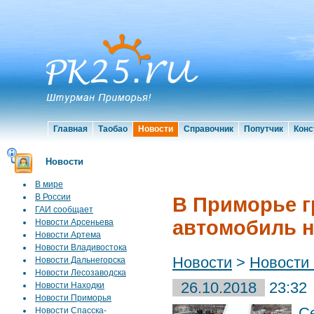
Главная
Таобао
Новости
Справочник
Попутчик
Конс
Новости
В мире
В России
В Приморье г
ГАИ сообщает
автомобиль н
Новости Арсеньева
Новости Артема
Новости Владивостока
Новости
>
Новости
Новости Дальнегорска
Новости Лесозаводска
26.10.2018
23:32
Новости Находки
Новости Приморья
С
Новости Спасска-