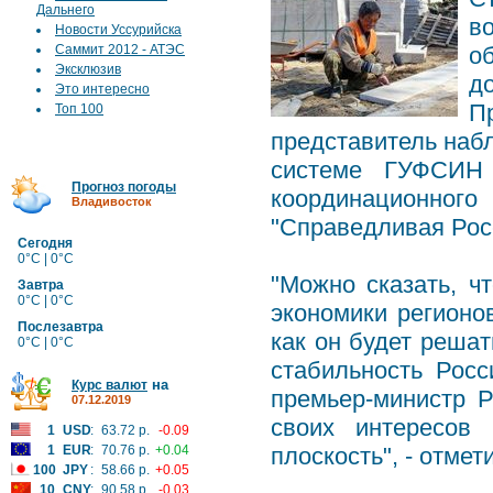
Дальнего
в
Новости Уссурийска
Саммит 2012 - АТЭС
о
Эксклюзив
д
Это интересно
П
Топ 100
представитель наб
системе ГУФСИН
Прогноз погоды
координационног
Владивосток
"Справедливая Рос
Сегодня
0°C | 0°C
"Можно сказать, ч
Завтра
0°C | 0°C
экономики регионов
Послезавтра
как он будет решат
0°C | 0°C
стабильность Росс
на
Курс валют
премьер-министр 
07.12.2019
своих интересов
1
USD
:
63.72 р.
-0.09
1
EUR
:
70.76 р.
+0.04
плоскость", - отмет
100
JPY
:
58.66 р.
+0.05
10
CNY
:
90.58 р.
-0.03