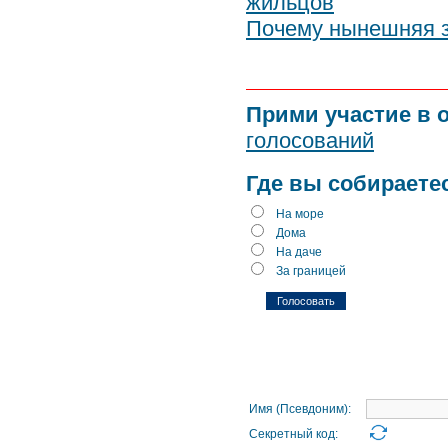
жильцов
Почему нынешняя з
Прими участие в 
голосований
Где вы собираете
На море
Дома
На даче
За границей
Имя (Псевдоним):
Секретный код: