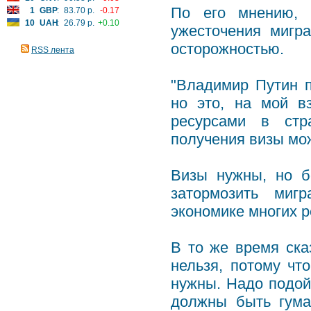
По его мнению, 
1
GBP
:
83.70 р.
-0.17
10
UAH
:
26.79 р.
+0.10
ужесточения мигра
осторожностью.
RSS лента
"Владимир Путин п
но это, на мой в
ресурсами в стр
получения визы мож
Визы нужны, но б
затормозить миг
экономике многих р
В то же время ска
нельзя, потому чт
нужны. Надо подой
должны быть гума