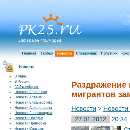
Главная
Таобао
Новости
Справочник
Попутчик
Конс
Новости
В мире
В России
Раздражение 
ГАИ сообщает
мигрантов за
Новости Арсеньева
Новости Артема
Новости Владивостока
Новости
>
Новости
Новости Дальнегорска
Новости Лесозаводска
27.01.2012
20:34
Новости Находки
Новости Приморья
С
Новости Спасска-