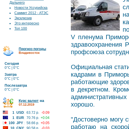
Дальнего
с
Новости Уссурийска
Саммит 2012 - АТЭС
н
Эксклюзив
к
Это интересно
п
Топ 100
V пленума Примор
здравоохранения Р
Прогноз погоды
профсоюза сотрудн
Владивосток
Сегодня
Официальная стати
0°C | 0°C
кадрами в Приморь
Завтра
0°C | 0°C
работающие здоровы
Послезавтра
в декретном. Кро
0°C | 0°C
административных 
на
Курс валют
хорошо.
07.12.2019
1
USD
:
63.72 р.
-0.09
1
EUR
:
70.76 р.
+0.04
"Достоверно могу с
100
JPY
:
58.66 р.
+0.05
работаю на скоро
10
CNY
:
90.58 р.
-0.03