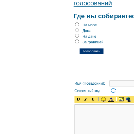
голосований
Где вы собираете
На море
Дома
На даче
За границей
Имя (Псевдоним):
Секретный код: