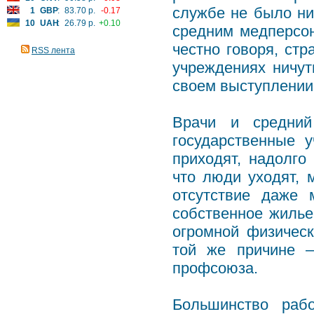
службе не было ни
1
GBP
:
83.70 р.
-0.17
10
UAH
:
26.79 р.
+0.10
средним медперсо
честно говоря, стр
RSS лента
учреждениях ничут
своем выступлении
Врачи и средний
государственные 
приходят, надолго
что люди уходят, 
отсутствие даже 
собственное жилье
огромной физическ
той же причине –
профсоюза.
Большинство раб