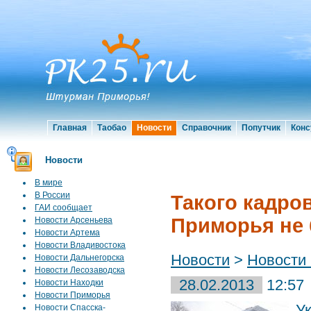
Главная
Таобао
Новости
Справочник
Попутчик
Конс
Новости
В мире
В России
Такого кадро
ГАИ сообщает
Приморья не 
Новости Арсеньева
Новости Артема
Новости Владивостока
Новости
>
Новости
Новости Дальнегорска
Новости Лесозаводска
28.02.2013
12:57
Новости Находки
Новости Приморья
У
Новости Спасска-