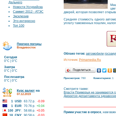
Дальнего
Маш
Новости Уссурийска
цве
Саммит 2012 - АТЭС
дверей, которая позволяет открыв
Эксклюзив
Средняя стоимость одного автомо
Это интересно
уплату таможенных пошлин, налогов
Топ 100
Прогноз погоды
Владивосток
Облако тегов:
автомобили
госзаку
Сегодня
Источник:
Primamedia.Ru
0°C | 0°C
Завтра
Поделиться…
0°C | 0°C
Послезавтра
Просмотров:
760
Коментариев:
1
0°C | 0°C
Смотрите также:
на
Курс валют
Власти Приморья не занимаются г
07.12.2019
Директор департамента здравоох
1
USD
:
63.72 р.
-0.09
1
EUR
:
70.76 р.
+0.04
100
JPY
:
58.66 р.
+0.05
Прими участие в опросе
, нам важ
10
CNY
:
90.58 р.
-0.03