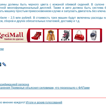
ины должны быть черного цвета с кожаной обивкой сидений. В салоне
тной многофункциональный дисплей. Также в авто должна быть cистема б
ать машину простым прикосновением к ручке и запускать двигатель без ключа
биля – 2,5 млн рублей. В стоимость трех машин будут включены расходы на
, сборов и других обязательных платежей, доставку и т.д.
пки
азификацией региона
ранения Приморья объяснил силовикам, что произошло с ФАПами
но мнение каждого!
Итоги и архив голосований