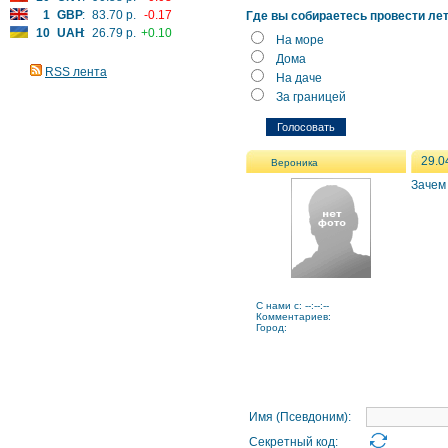
1
GBP
:
83.70 р.
-0.17
Где вы собираетесь провести ле
10
UAH
:
26.79 р.
+0.10
На море
Дома
RSS лента
На даче
За границей
29.0
Вероника
Зачем 
C нами с: --:--:--
Комментариев:
Город:
Имя (Псевдоним):
Секретный код: