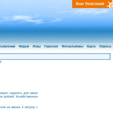
Вход
Регистрация
ъявления
Форум
Игры
Гороскоп
Фотоальбомы
Карта
Опросы
р
ирует закупить для своих
лн рублей. Хозяйственное
еля не менее 4 литров, с