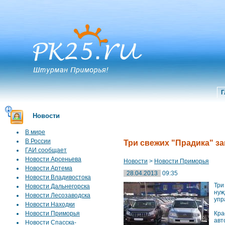
Г
Новости
В мире
В России
Три свежих "Прадика" з
ГАИ сообщает
Новости Арсеньева
Новости
>
Новости Приморья
Новости Артема
28.04.2013
09:35
Новости Владивостока
Три
Новости Дальнегорска
нуж
Новости Лесозаводска
упр
Новости Находки
Новости Приморья
Кра
авт
Новости Спасска-