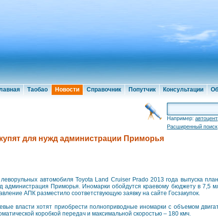
лавная
Таобао
Новости
Справочник
Попутчик
Консультации
Об
Например:
автоцент
Расширенный поиск
акупят для нужд администрации Приморья
 леворульных автомобиля Toyota Land Cruiser Prado 2013 года выпуска план
д администрация Приморья. Иномарки обойдутся краевому бюджету в 7,5 м
авление АПК разместило соответствующую заявку на сайте Госзакупок.
евые власти хотят приобрести полноприводные иномарки с объемом двигат
оматической коробкой передач и максимальной скоростью – 180 кмч.