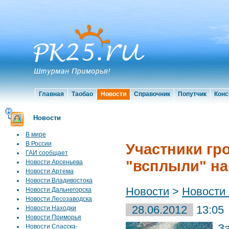
Главная
Таобао
Новости
Справочник
Попутчик
Конс
Новости
В мире
В России
Участники гр
ГАИ сообщает
"всплыли" на
Новости Арсеньева
Новости Артема
Новости Владивостока
Новости
>
Новости
Новости Дальнегорска
Новости Лесозаводска
28.06.2012
13:05
Новости Находки
Новости Приморья
З
Новости Спасска-