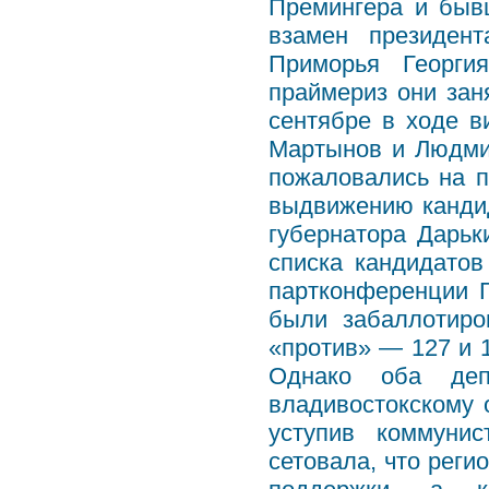
Премингера и быв
взамен президент
Приморья Георги
праймериз они заня
сентябре в ходе в
Мартынов и Людми
пожаловались на п
выдвижению кандид
губернатора Дарьк
списка кандидатов
партконференции 
были забаллотиро
«против» — 127 и 
Однако оба деп
владивостокскому 
уступив коммуни
сетовала, что реги