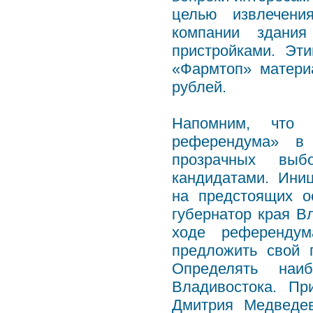
целью извлечени
компании здания
пристройками. Эт
«Фармтоп» матери
рублей.
Напомним, что г
референдума» в 
прозрачных выб
кандидатами. Ини
на предстоящих о
губернатор края 
ходе референду
предложить свой 
Определять наи
Владивостока. Пр
Дмитрия Медведев