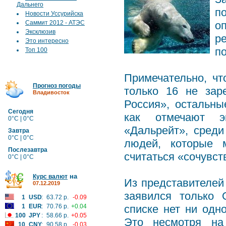
Дальнего
п
Новости Уссурийска
Саммит 2012 - АТЭС
о
Эксклюзив
р
Это интересно
по
Топ 100
Примечательно, чт
Прогноз погоды
только 16 не зар
Владивосток
Россия», остальны
Сегодня
как отмечают эк
0°C | 0°C
«Дальрейт», сред
Завтра
0°C | 0°C
людей, которые м
Послезавтра
считаться «сочувс
0°C | 0°C
на
Курс валют
Из представителей 
07.12.2019
заявился только 
1
USD
:
63.72 р.
-0.09
1
EUR
:
70.76 р.
+0.04
списке нет ни одн
100
JPY
:
58.66 р.
+0.05
Это несмотря на 
10
CNY
:
90.58 р.
-0.03