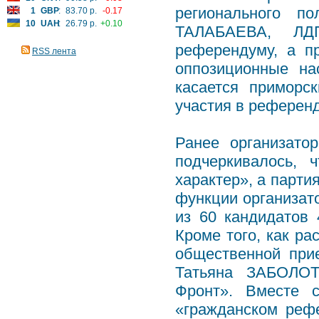
регионального п
1
GBP
:
83.70 р.
-0.17
10
UAH
:
26.79 р.
+0.10
ТАЛАБАЕВА, ЛДП
референдуму, а п
RSS лента
оппозиционные на
касается приморс
участия в референ
Ранее организато
подчеркивалось, 
характер», а парти
функции организато
из 60 кандидатов
Кроме того, как р
общественной пр
Татьяна ЗАБОЛОТ
Фронт». Вместе 
«гражданском реф