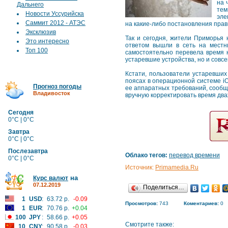
на 
Дальнего
тем
Новости Уссурийска
эле
Саммит 2012 - АТЭС
на какие-либо постановления прав
Эксклюзив
Так и сегодня, жители Приморья 
Это интересно
ответом вышли в сеть на местн
Топ 100
самостоятельно перевела время н
устаревшие устройства, но и совс
Кстати, пользователи устаревши
поясах в операционной системе iO
Прогноз погоды
ее аппаратных требований, сообщ
Владивосток
вручную корректировать время дваж
Сегодня
0°C | 0°C
Завтра
0°C | 0°C
Послезавтра
Облако тегов:
перевод времени
0°C | 0°C
Источник:
Primamedia.Ru
на
Курс валют
07.12.2019
Поделиться…
1
USD
:
63.72 р.
-0.09
Просмотров:
743
Коментариев:
0
1
EUR
:
70.76 р.
+0.04
100
JPY
:
58.66 р.
+0.05
Смотрите также:
10
CNY
:
90.58 р.
-0.03