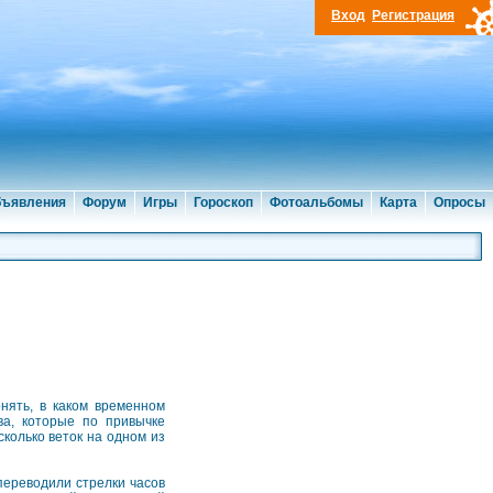
Вход
Регистрация
ъявления
Форум
Игры
Гороскоп
Фотоальбомы
Карта
Опросы
нять, в каком временном
ва, которые по привычке
колько веток на одном из
переводили стрелки часов