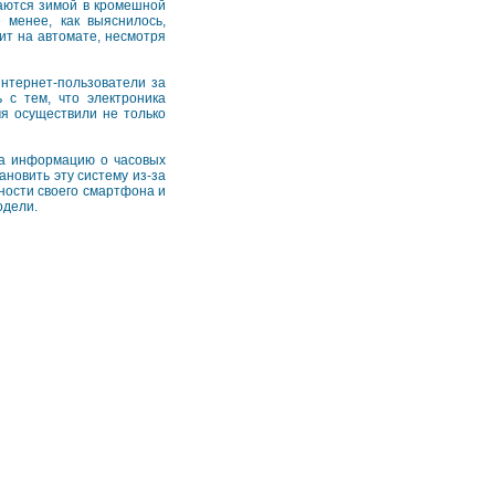
паются зимой в кромешной
 менее, как выяснилось,
ит на автомате, несмотря
интернет-пользователи за
 с тем, что электроника
мя осуществили не только
ла информацию о часовых
ановить эту систему из-за
ности своего смартфона и
одели.