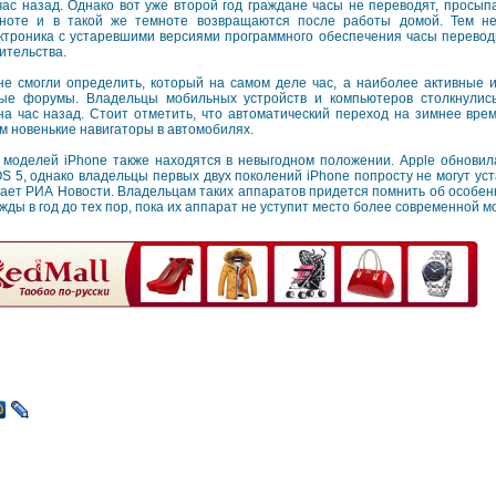
час назад. Однако вот уже второй год граждане часы не переводят, просы
ноте и в такой же темноте возвращаются после работы домой. Тем не
ктроника с устаревшими версиями программного обеспечения часы перевод
ительства.
не смогли определить, который на самом деле час, а наиболее активные 
ые форумы. Владельцы мобильных устройств и компьютеров столкнулись
а час назад. Стоит отметить, что автоматический переход на зимнее вре
ем новенькие навигаторы в автомобилях.
х моделей iPhone также находятся в невыгодном положении. Apple обнови
S 5, однако владельцы первых двух поколений iPhone попросту не могут уст
ает РИА Новости. Владельцам таких аппаратов придется помнить об особен
ды в год до тех пор, пока их аппарат не уступит место более современной м