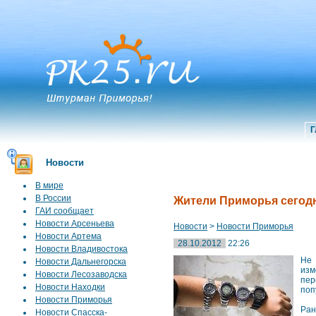
Г
Новости
В мире
В России
Жители Приморья сегодн
ГАИ сообщает
Новости Арсеньева
Новости
>
Новости Приморья
Новости Артема
28.10.2012
22:26
Новости Владивостока
Не 
Новости Дальнегорска
изм
Новости Лесозаводска
пер
Новости Находки
поп
Новости Приморья
Ран
Новости Спасска-