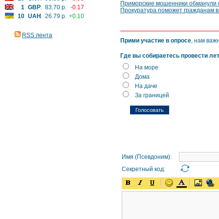
Приморские мошенники обманули б
1
GBP
:
83.70 р.
-0.17
Прокуратура поможет гражданам в
10
UAH
:
26.79 р.
+0.10
RSS лента
Прими участие в опросе
, нам важ
Где вы собираетесь провести ле
На море
Дома
На даче
За границей
Имя (Псевдоним):
Секретный код: