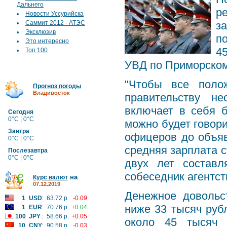
Дальнего
р
Новости Уссурийска
Саммит 2012 - АТЭС
з
Эксклюзив
по
Это интересно
4
Топ 100
УВД по Приморском
"Чтобы все поло
Прогноз погоды
Владивосток
правительству не
включает в себя б
Сегодня
0°C | 0°C
можно будет говор
Завтра
офицеров до объяв
0°C | 0°C
средняя зарплата 
Послезавтра
0°C | 0°C
двух лет составл
собеседник агентст
на
Курс валют
07.12.2019
Денежное довольс
1
USD
:
63.72 р.
-0.09
ниже 33 тысяч руб
1
EUR
:
70.76 р.
+0.04
100
JPY
:
58.66 р.
+0.05
около 45 тысяч 
10
CNY
:
90.58 р.
-0.03