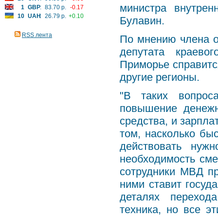
министра внутрен
1
GBP
:
83.70 р.
-0.17
10
UAH
:
26.79 р.
+0.10
Булавин.
RSS лента
По мнению члена о
депутата краево
Приморье справитс
другие регионы.
"В таких вопрос
повышение денежн
средства, и зарпла
том, насколько быс
действовать нуж
необходимость сме
сотрудники МВД пр
ними ставит госуда
деталях переход
техника, но все э