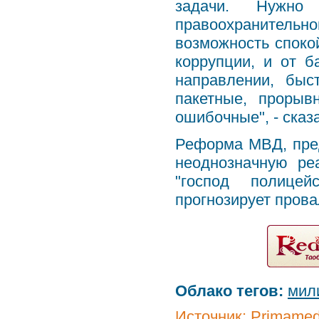
задачи. Нужно 
правоохранитель
возможность споко
коррупции, и от 
направлении, быс
пакетные, прорыв
ошибочные", - сказ
Реформа МВД, пре
неоднозначную ре
"господ полицей
прогнозирует пров
Облако тегов:
мил
Источник:
Primamed