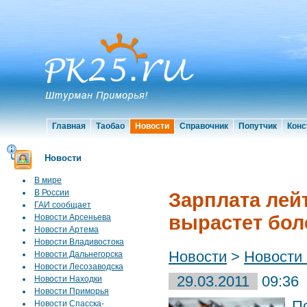
Главная
Таобао
Новости
Справочник
Попутчик
Конс
Новости
В мире
В России
Зарплата лей
ГАИ сообщает
вырастет боле
Новости Арсеньева
Новости Артема
Новости Владивостока
Новости
>
Новости
Новости Дальнегорска
Новости Лесозаводска
29.03.2011
09:36
Новости Находки
Новости Приморья
П
Новости Спасска-