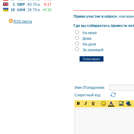
1
GBP
:
83.70 р.
-0.17
10
UAH
:
26.79 р.
+0.10
Прими участие в опросе
, нам важ
RSS лента
Где вы собираетесь провести ле
На море
Дома
На даче
За границей
Имя (Псевдоним):
Секретный код: