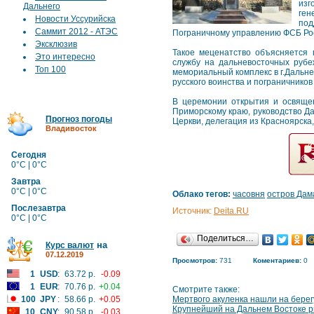
изг
Дальнего
ген
Новости Уссурийска
под
Саммит 2012 - АТЭС
Пограничному управлению ФСБ Росс
Эксклюзив
Такое меценатство объясняется 
Это интересно
службу на дальневосточных рубе
Топ 100
мемориальный комплекс в г.Дальне
русского воинства и пограничнико
В церемонии открытия и освящен
Приморскому краю, руководство Д
Прогноз погоды
Церкви, делегация из Красноярска,
Владивосток
Сегодня
0°C | 0°C
Завтра
0°C | 0°C
Облако тегов:
часовня
остров Дам
Послезавтра
Источник:
Deita.RU
0°C | 0°C
Поделиться…
на
Курс валют
07.12.2019
Просмотров:
731
Коментариев:
0
1
USD
:
63.72 р.
-0.09
1
EUR
:
70.76 р.
+0.04
Смотрите также:
100
JPY
:
58.66 р.
+0.05
Мертвого акуленка нашли на бере
Крупнейший на Дальнем Востоке 
10
CNY
:
90.58 р.
-0.03