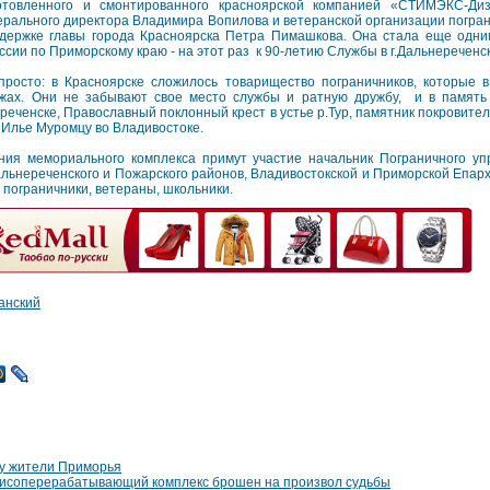
отовленного и смонтированного красноярской компанией «СТИМЭКС-Ди
ерального директора Владимира Вопилова и ветеранской организации погра
держке главы города Красноярска Петра Пимашкова. Она стала еще одн
ии по Приморскому краю - на этот раз к 90-летию Службы в г.Дальнереченск
просто: в Красноярске сложилось товарищество пограничников, которые 
жах. Они не забывают свое место службы и ратную дружбу, и в память
реченске, Православный поклонный крест в устье р.Тур, памятник покровите
в Илье Муромцу во Владивостоке.
ия мемориального комплекса примут участие начальник Пограничного у
альнереченского и Пожарского районов, Владивостокской и Приморской Епар
 пограничники, ветераны, школьники.
анский
гу жители Приморья
рисоперерабатывающий комплекс брошен на произвол судьбы