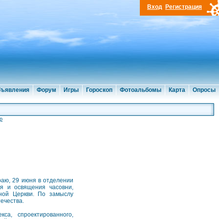
Вход
Регистрация
ъявления
Форум
Игры
Гороскоп
Фотоальбомы
Карта
Опросы
р
раю, 29 июня в отделении
я и освящения часовни,
ной Церкви. По замыслу
ечества.
са, спроектированного,