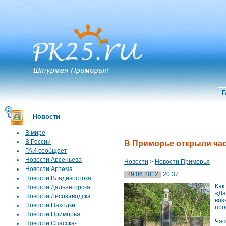
Г
Новости
В мире
В России
В Приморье открыли час
ГАИ сообщает
Новости Арсеньева
Новости
>
Новости Приморья
Новости Артема
29.06.2012
20:37
Новости Владивостока
Как
Новости Дальнегорска
«Да
Новости Лесозаводска
воз
Новости Находки
про
Новости Приморья
Час
Новости Спасска-