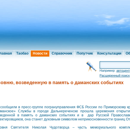
лавная
Таобао
Новости
Справочник
Попутчик
Консультации
Об
Например:
автоцент
Расширенный поиск
овню, возведенную в память о даманских событиях
 сообщили в пресс-группе погрануправления ФСБ России по Приморскому к
манское» Службы в городе Дальнереченске прошла церемония открыти
веденной в память о даманских событиях и в дар Русской Православ
ектировщиков, она станет духовным символом неприкосновенности границ От
овня Святителя Николая Чудотворца – часть мемориального комплек