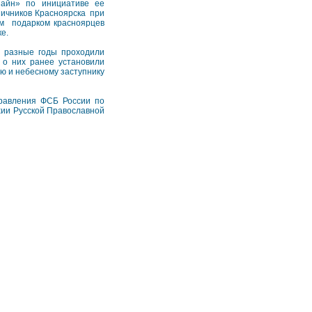
зайн» по инициативе ее
ничников Красноярска при
им подарком красноярцев
е.
в разные годы проходили
 о них ранее установили
лю и небесному заступнику
правления ФСБ России по
хии Русской Православной