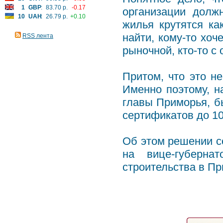
1
GBP
:
83.70 р.
-0.17
организации долж
10
UAH
:
26.79 р.
+0.10
жилья крутятся ка
найти, кому-то хоч
RSS лента
рыночной, кто-то с 
Притом, что это не
Именно поэтому, н
главы Приморья, б
сертификатов до 10
Об этом решении с
на вице-губерна
строительства в Пр