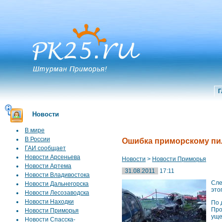
Г
Новости
В мире
В России
Ошибка приморскому пил
ГАИ сообщает
Новости Арсеньева
Новости
>
Новости Приморья
Новости Артема
31.08.2011
17:11
Новости Владивостока
Сле
Новости Дальнегорска
это
Новости Лесозаводска
Новости Находки
По 
Про
Новости Приморья
уще
Новости Спасска-