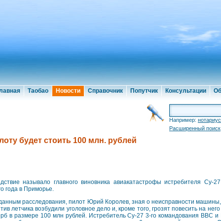
лавная
Таобао
Новости
Справочник
Попутчик
Консультации
Об
Например:
нотариус
Расширенный поиск
оту будет стоить 100 млн. рублей
дствие называло главного виновника авиакатастрофы истребителя Су-27
го года в Приморье.
данным расследования, пилот Юрий Королев, зная о неисправности машины, 
тив летчика возбудили уголовное дело и, кроме того, грозят повесить на н
рб в размере 100 млн рублей. Истребитель Су-27 3-го командования ВВС и