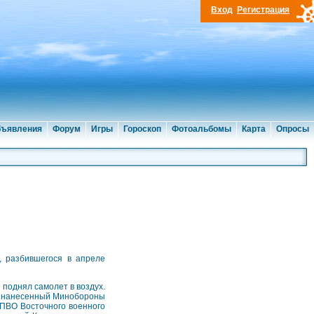
Вход
Регистрация
ъявления
Форум
Игры
Гороскоп
Фотоальбомы
Карта
Опросы
, разбившегося в апреле
поднял самолет в воздух.
его нанесенный Минобороны
 ПВО Восточного военного