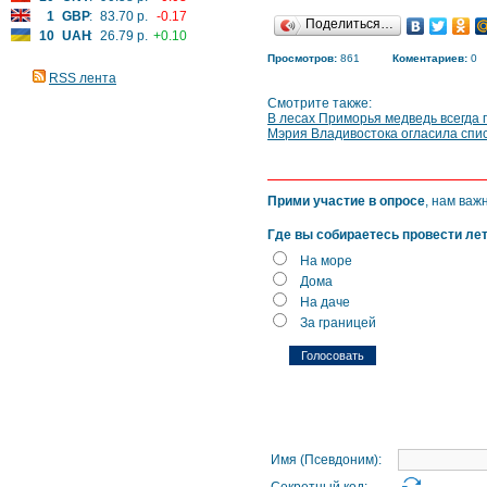
1
GBP
:
83.70 р.
-0.17
Поделиться…
10
UAH
:
26.79 р.
+0.10
Просмотров:
861
Коментариев:
0
RSS лента
Смотрите также:
В лесах Приморья медведь всегда 
Мэрия Владивостока огласила спис
Прими участие в опросе
, нам важ
Где вы собираетесь провести ле
На море
Дома
На даче
За границей
Имя (Псевдоним):