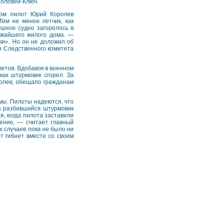
Соловей-Ключ.
том пилот Юрий Королев
ем не менее летчик, как
ушное судно загорелось в
лижайшего жилого дома. —
ки». Но он не доложил об
я Следственного комитета
етов. Вдобавок в военном
как штурмовик сгорел. За
ролев, обещало гражданам
мы. Пилоты надеются, что
на разбившийся штурмовик
я, когда пилота заставили
ение, — считает главный
х случаев пока не было ни
т гибнет вместе со своим