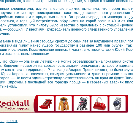
уга разбился, выполняя тренировочное задание, 6 апреля в районе поселка 
нные следователи, изучив «черные ящики», выяснили, что перед выле
аружил техническую неисправность системы дистанционного управления. Т
арийным сигналом и продолжил полет. Во время очередного маневра возд
роваться, а горящий истребитель обрушился на сарай всего в 40 м от б
ели установили, что пилоту было известно о проблемах с системой «рулеж
т, — сообщил «Известиям» руководитель военного следственного управлени
рунин.
зание в виде лишения свободы сроком до семи лет за нарушение правил пол
ействиями пилот нанес ущерб государству в размере 100 млн рублей, так 
ции и сельчане. Командование воинской части, в которой служил Юрий Ко
ак и осталось невыполненным.
 что Юрий — опытный летчик и не мог не отреагировать на показания систе
н. Впрочем, несмотря на серьезность аварии, оплачивать из своего карма
вам советника гендиректора Росавиации Андрея Пряничникова, не было случа
 Юрия Королева, возможно, ожидает увольнение и даже тюремное заключ
саров. — Но нести административную ответственность он вряд ли будет. Таки
ации. Впрочем, в последней все гораздо проще — в серьезных авариях пило
ть некому.
раф
пилот