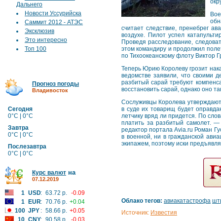
окр
Дальнего
Новости Уссурийска
Вое
обн
Саммит 2012 - АТЭС
считает следствие, пренебрег ав
Эксклюзив
воздухе. Пилот успел катапульти
Это интересно
Проведя расследование, следоват
Топ 100
этом командиру и продолжил поле
по Тихоокеанскому флоту Виктор Г
Теперь Юрию Королеву грозит нака
ведомстве заявили, что своими д
разбитый сарай требуют компенса
Прогноз погоды
восстановить сарай, однако оно т
Владивосток
Сослуживцы Королева утверждают,
Сегодня
в суде их товарищ будет оправда
0°C | 0°C
летчику вряд ли придется. По сло
платить за разбитый самолет. —
Завтра
редактор портала Avia.ru Роман Гу
0°C | 0°C
в военной, ни в гражданской ави
экипажем, поэтому иски предъявля
Послезавтра
0°C | 0°C
на
Курс валют
07.12.2019
1
USD
:
63.72 р.
-0.09
Облако тегов:
авиакатастрофа
шт
1
EUR
:
70.76 р.
+0.04
100
JPY
:
58.66 р.
+0.05
Источник:
Известия
10
CNY
:
90.58 р.
-0.03