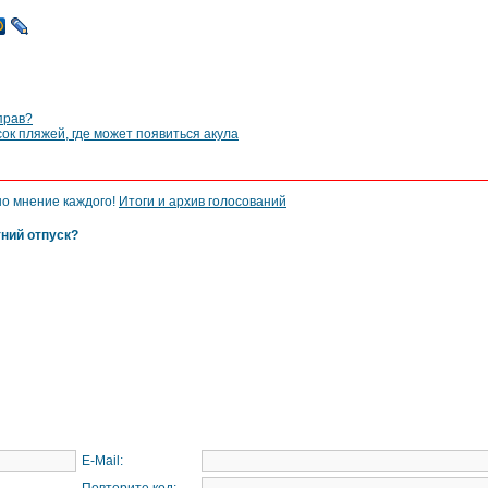
прав?
ок пляжей, где может появиться акула
но мнение каждого!
Итоги и архив голосований
тний отпуск?
E-Mail: