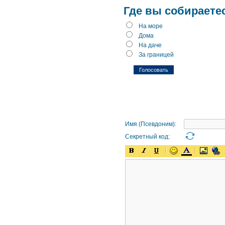
Где вы собираете
На море
Дома
На даче
За границей
Имя (Псевдоним):
Секретный код: