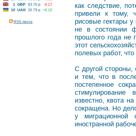
как следствие, по
1
GBP
:
83.70 р.
-0.17
10
UAH
:
26.79 р.
+0.10
привели к тому, 
рисовые гектары у 
RSS лента
не в состоянии ф
прошлого года не 
этот сельскохозяйс
полевых работ, что
С другой стороны,
и тем, что в посл
постепенное сокр
стимулирование 
известно, квота н
сокращена. Но дело
у миграционной 
иностранной рабоч