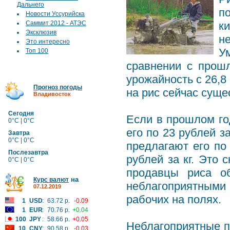
Дальнего
п
Новости Уссурийска
Саммит 2012 - АТЭС
к
Эксклюзив
н
Это интересно
У
Топ 100
сравнении с прошл
урожайность с 26,8 
Прогноз погоды
на рис сейчас суще
Владивосток
Сегодня
Если в прошлом го
0°C | 0°C
его по 23 рублей з
Завтра
0°C | 0°C
предлагают его по 
Послезавтра
рублей за кг. Это
0°C | 0°C
продавцы риса о
на
Курс валют
неблагоприятными
07.12.2019
рабочих на полях.
1
USD
:
63.72 р.
-0.09
1
EUR
:
70.76 р.
+0.04
100
JPY
:
58.66 р.
+0.05
Неблагоприятные п
10
CNY
:
90.58 р.
-0.03