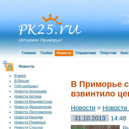
Главная
Таобао
Новости
Справочник
Попутчик
Конс
Новости
В мире
В России
В Приморье с
ГАИ сообщает
взвинтило це
Новости Арсеньева
Новости Артема
Новости Владивостока
Новости
>
Новости
Новости Дальнегорска
Новости Лесозаводска
31.10.2013
14:48
Новости Находки
Новости Приморья
Р
Новости Спасска-