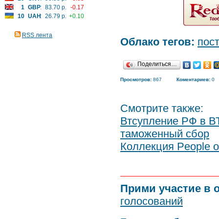
1
GBP
:
83.70 р.
-0.17
10
UAH
:
26.79 р.
+0.10
RSS лента
Облако тегов:
пос
Поделиться…
Просмотров:
867
Коментариев:
0
Смотрите также:
Втсупление РФ в В
таможенный сбор
Коллекция People о
Прими участие в 
голосований