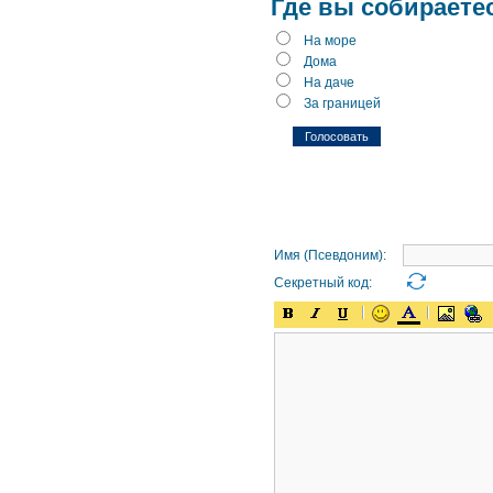
Где вы собираете
На море
Дома
На даче
За границей
Имя (Псевдоним):
Секретный код: