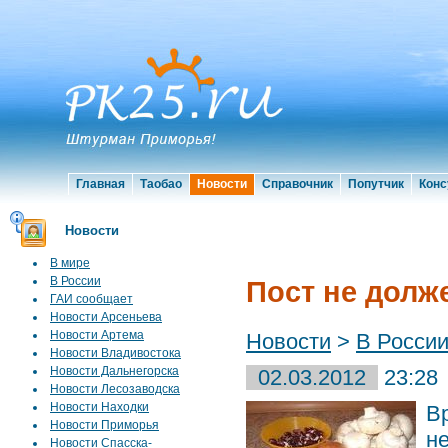
Главная
Таобао
Новости
Справочник
Попутчик
Конс
Новости
В мире
В России
Пост не долж
ГАИ сообщает
Новости Арсеньева
Новости Артема
Новости
>
В Росси
Новости Владивостока
Новости Дальнегорска
02.03.2012
23:28
Новости Лесозаводска
Новости Находки
В
Новости Приморья
н
Новости Спасска-