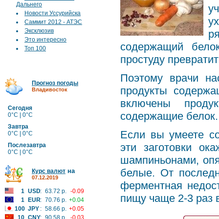
Дальнего
у
Новости Уссурийска
у
Саммит 2012 - АТЭС
Эксклюзив
р
Это интересно
содержащий бело
Топ 100
простуду превратит
Поэтому врачи на
Прогноз погоды
продукты содержа
Владивосток
включены проду
Сегодня
содержащие белок. 
0°C | 0°C
Завтра
Если вы умеете с
0°C | 0°C
эти заготовки ока
Послезавтра
0°C | 0°C
шампиньонами, опя
белые. От последн
на
Курс валют
07.12.2019
ферментная недост
1
USD
:
63.72 р.
-0.09
пищу чаще 2-3 раз 
1
EUR
:
70.76 р.
+0.04
100
JPY
:
58.66 р.
+0.05
10
CNY
:
90.58 р.
-0.03