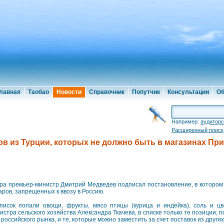
лавная
Таобао
Новости
Справочник
Попутчик
Консультации
Об
Например:
аудиторс
Расширенный поиск
ов из Турции, которых не должно быть в магазинах Пр
ра премьер-министр Дмитрий Медведев подписал постановление, в котором 
аров, запрещенных к ввозу в Россию.
писок попали овощи, фрукты, мясо птицы (курица и индейка), соль и цв
истра сельского хозяйства Александра Ткачева, в списке только те позиции, 
 российского рынка, и те, которые можно заместить за счет поставок из других