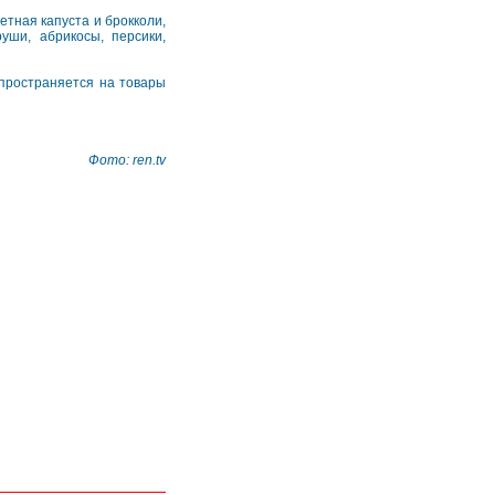
етная капуста и брокколи,
уши, абрикосы, персики,
спространяется на товары
Фото: ren.tv