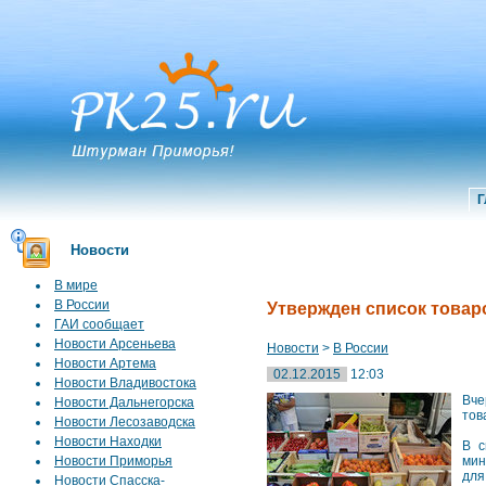
Г
Новости
В мире
В России
Утвержден список товар
ГАИ сообщает
Новости Арсеньева
Новости
>
В России
Новости Артема
02.12.2015
12:03
Новости Владивостока
Вче
Новости Дальнегорска
тов
Новости Лесозаводска
Новости Находки
В с
Новости Приморья
мин
для
Новости Спасска-