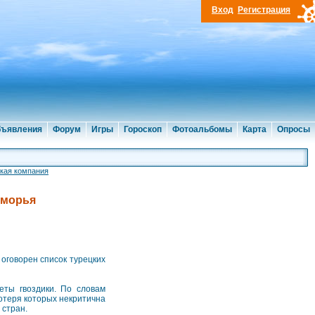
Вход
Регистрация
ъявления
Форум
Игры
Гороскоп
Фотоальбомы
Карта
Опросы
кая компания
иморья
оговорен список турецких
еты гвоздики. По словам
потеря которых некритична
 стран.