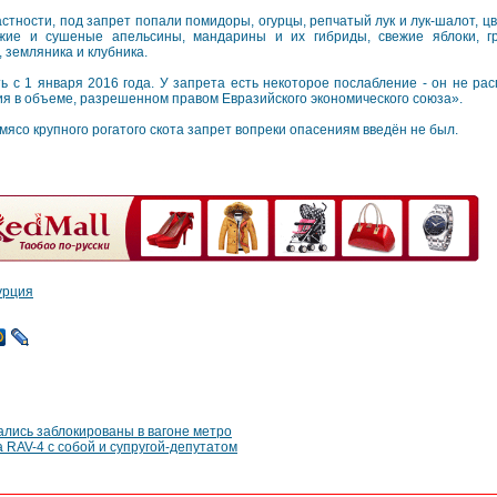
астности, под запрет попали помидоры, огурцы, репчатый лук и лук-шалот, цв
жие и сушеные апельсины, мандарины и их гибриды, свежие яблоки, гр
, земляника и клубника.
ь с 1 января 2016 года. У запрета есть некоторое послабление - он не ра
ия в объеме, разрешенном правом Евразийского экономического союза».
мясо крупного рогатого скота запрет вопреки опасениям введён не был.
урция
ались заблокированы в вагоне метро
 RAV-4 с собой и супругой-депутатом