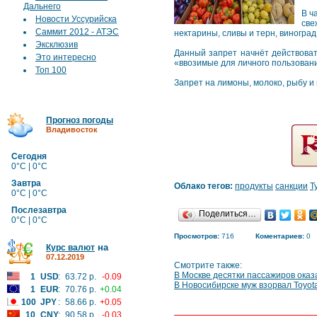
Дальнего
В ч
Новости Уссурийска
све
Саммит 2012 - АТЭС
нектарины, сливы и терн, виноград
Эксклюзив
Данный запрет начнёт действоват
Это интересно
«ввозимые для личного пользован
Топ 100
Запрет на лимоны, молоко, рыбу и 
Прогноз погоды
Владивосток
Сегодня
0°C | 0°C
Завтра
Облако тегов:
продукты
санкции
Т
0°C | 0°C
Послезавтра
Поделиться…
0°C | 0°C
Просмотров:
716
Коментариев:
0
на
Курс валют
07.12.2019
Смотрите также:
В Москве десятки пассажиров оказ
1
USD
:
63.72 р.
-0.09
В Новосибирске муж взорвал Toyota
1
EUR
:
70.76 р.
+0.04
100
JPY
:
58.66 р.
+0.05
10
CNY
:
90.58 р.
-0.03