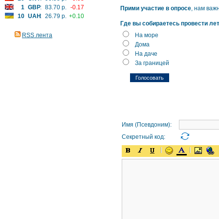
1
GBP
:
83.70 р.
-0.17
Прими участие в опросе
, нам важ
10
UAH
:
26.79 р.
+0.10
Где вы собираетесь провести ле
RSS лента
На море
Дома
На даче
За границей
Имя (Псевдоним):
Секретный код: