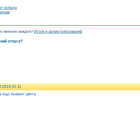
ют победу
женам
но мнение каждого!
Итоги и архив голосований
тний отпуск?
0.2010 02:11
ие ещо бывают цвета.