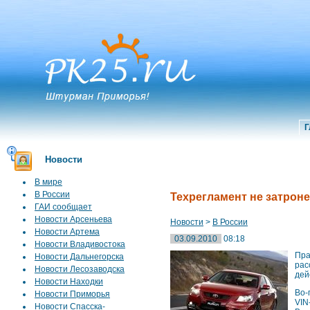
Г
Новости
В мире
В России
Техрегламент не затрон
ГАИ сообщает
Новости Арсеньева
Новости
>
В России
Новости Артема
03.09.2010
08:18
Новости Владивостока
Пра
Новости Дальнегорска
ра
Новости Лесозаводска
дей
Новости Находки
Во-
Новости Приморья
VIN
Новости Спасска-