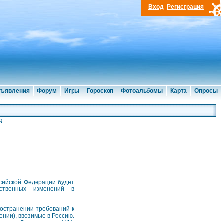
Вход
Регистрация
ъявления
Форум
Игры
Гороскоп
Фотоальбомы
Карта
Опросы
р
ссийской Федерации будет
ественных изменений в
ространении требований к
нии), ввозимые в Россию.