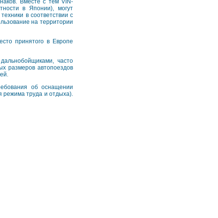
наков. Вместе с тем VIN-
тности в Японии), могут
техники в соответствии с
ользование на территории
есто принятого в Европе
 дальнобойщиками, часто
ных размеров автопоездов
ей.
требования об оснащении
 режима труда и отдыха).