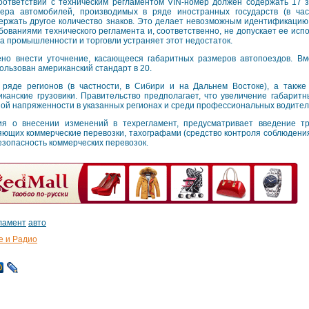
оответствии с техническим регламентом VIN-номер должен содержать 17 з
ера автомобилей, производимых в ряде иностранных государств (в час
ержать другое количество знаков. Это делает невозможным идентификацию 
бованиями технического регламента и, соответственно, не допускает ее исп
а промышленности и торговли устраняет этот недостаток.
ено внести уточнение, касающееся габаритных размеров автопоездов. Вм
пользован американский стандарт в 20.
 ряде регионов (в частности, в Сибири и на Дальнем Востоке), а также
анские грузовики. Правительство предполагает, что увеличение габарит
ной напряженности в указанных регионах и среди профессиональных водител
ния о внесении изменений в техрегламент, предусматривает введение 
яющих коммерческие перевозки, тахографами (средство контроля соблюдения
езопасность коммерческих перевозок.
ламент
авто
е и Радио