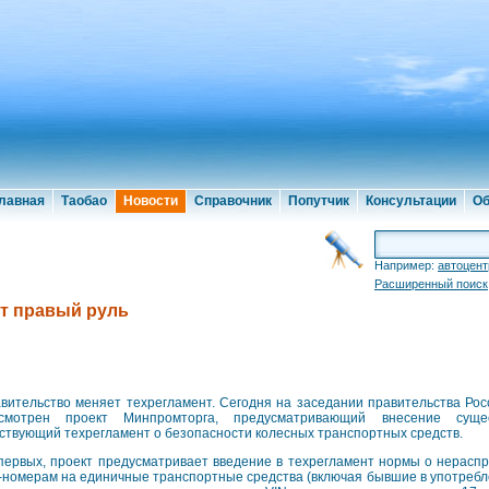
лавная
Таобао
Новости
Справочник
Попутчик
Консультации
Об
Например:
автоцент
Расширенный поиск
ет правый руль
вительство меняет техрегламент. Сегодня на заседании правительства Ро
ссмотрен проект Минпромторга, предусматривающий внесение сущ
ствующий техрегламент о безопасности колесных транспортных средств.
первых, проект предусматривает введение в техрегламент нормы о нерасп
-номерам на единичные транспортные средства (включая бывшие в употребле