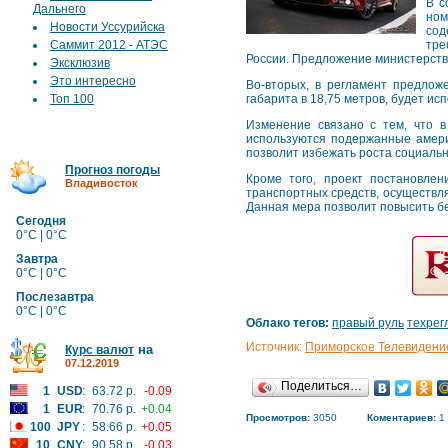
В с
Дальнего
ном
Новости Уссурийска
сод
Саммит 2012 - АТЭС
тре
России. Предложение министерств
Эксклюзив
Это интересно
Во-вторых, в регламент предлож
Топ 100
габарита в 18,75 метров, будет ис
Изменение связано с тем, что в
используются подержанные америк
позволит избежать роста социаль
Прогноз погоды
Кроме того, проект постановле
Владивосток
транспортных средств, осуществл
Данная мера позволит повысить б
Сегодня
0°C | 0°C
Завтра
0°C | 0°C
Послезавтра
0°C | 0°C
Облако тегов:
правый руль
техрег
Источник:
Приморское Телевидени
на
Курс валют
07.12.2019
Поделиться…
1
USD
:
63.72 р.
-0.09
1
EUR
:
70.76 р.
+0.04
Просмотров:
3050
Коментариев:
1
100
JPY
:
58.66 р.
+0.05
10
CNY
:
90.58 р.
-0.03