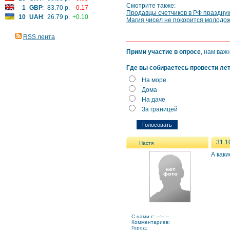
Смотрите также:
1
GBP
:
83.70 р.
-0.17
Продавцы счетчиков в РФ праздну
10
UAH
:
26.79 р.
+0.10
Магия чисел не покорится молодо
RSS лента
Прими участие в опросе
, нам важ
Где вы собираетесь провести ле
На море
Дома
На даче
За границей
31.1
Настя
А как
C нами с: --:--:--
Комментариев:
Город: